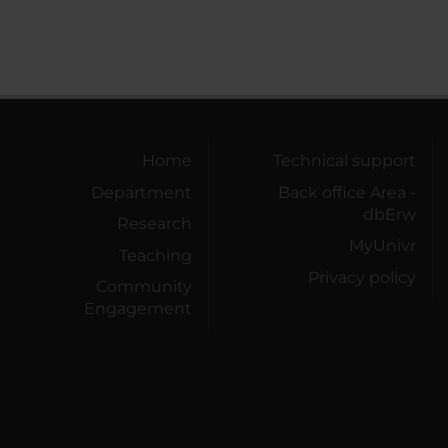
Home
Technical support
Department
Back office Area -
dbErw
Research
MyUnivr
Teaching
Privacy policy
Community
Engagement