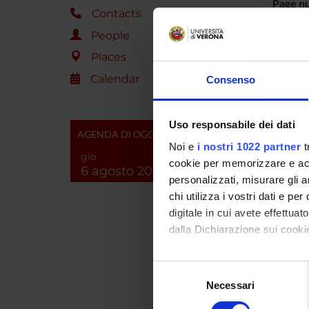
Page n
Contacts
Keywor
People
Short d
Places
content
Calendar
Consenso
Uso responsabile dei dati
AGENDA DI OGGI
Noi e
i nostri 1022 partner
t
gio
cookie per memorizzare e acce
6 agosto 2026
personalizzati, misurare gli an
chi utilizza i vostri dati e pe
digitale in cui avete effettua
dalla Dichiarazione sui cookie
Product
Con il tuo consenso, vorrem
Handle 
Selezione
raccogliere informazi
Necessari
del
Deposi
Identificare il tuo di
consenso