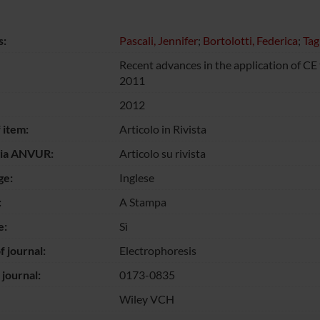
s:
Pascali, Jennifer
;
Bortolotti, Federica
;
Tag
Recent advances in the application of CE 
2011
2012
 item:
Articolo in Rivista
gia ANVUR:
Articolo su rivista
ge:
Inglese
:
A Stampa
e:
Sì
 journal:
Electrophoresis
 journal:
0173-0835
Wiley VCH