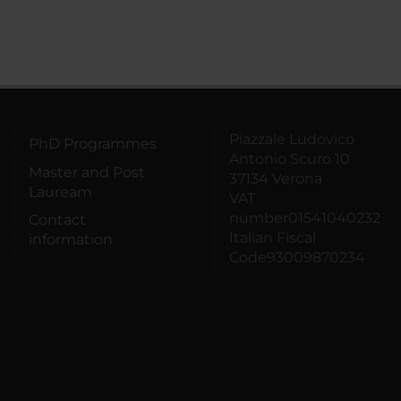
Piazzale Ludovico
PhD Programmes
Antonio Scuro 10
Master and Post
37134 Verona
Lauream
VAT
number01541040232
Contact
Italian Fiscal
information
Code93009870234