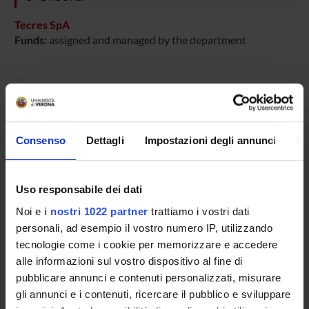
Tecres SpA
Funds:
assigned and managed by the department
PROJECT PARTICIPANTS
Pietro Bartolozzi
Consenso
Dettagli
Impostazioni degli annunci
In
Anna Benini
Technical-administrative staff
Uso responsabile dei dati
Elisa Bertazzoni Minelli
Noi e
i nostri 1022 partner
trattiamo i vostri dati
personali, ad esempio il vostro numero IP, utilizzando
tecnologie come i cookie per memorizzare e accedere
SECTIONS
alle informazioni sul vostro dispositivo al fine di
Orthopedic Section
Section of Pharmacology
pubblicare annunci e contenuti personalizzati, misurare
gli annunci e i contenuti, ricercare il pubblico e sviluppare