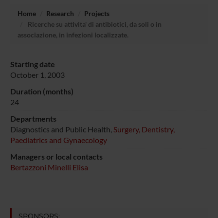
Home
Research
Projects
Ricerche su attivita' di antibiotici, da soli o in
associazione, in infezioni localizzate.
Starting date
October 1, 2003
Duration (months)
24
Departments
Diagnostics and Public Health,
Surgery, Dentistry,
Paediatrics and Gynaecology
Managers or local contacts
Bertazzoni Minelli Elisa
SPONSORS: