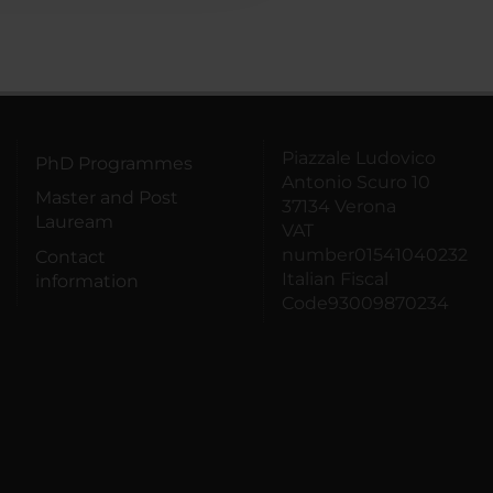
Piazzale Ludovico
PhD Programmes
Antonio Scuro 10
Master and Post
37134 Verona
Lauream
VAT
number01541040232
Contact
Italian Fiscal
information
Code93009870234