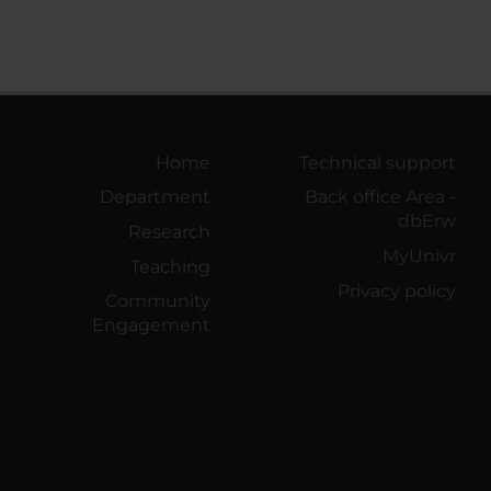
Home
Technical support
Department
Back office Area -
dbErw
Research
MyUnivr
Teaching
Privacy policy
Community
Engagement