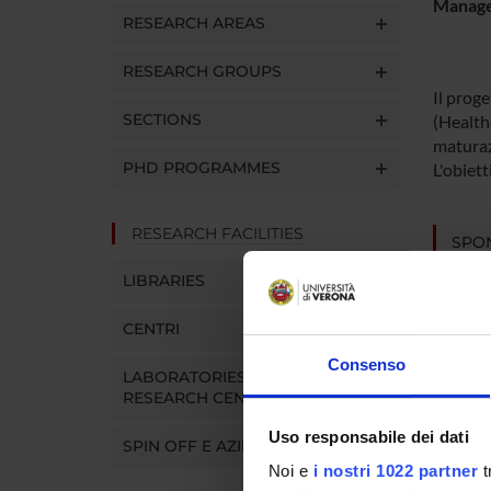
Manager
RESEARCH AREAS
RESEARCH GROUPS
Il prog
SECTIONS
(Health
maturaz
PHD PROGRAMMES
L'obiett
RESEARCH FACILITIES
SPO
LIBRARIES
Europe
(ESA)
CENTRI
Consenso
LABORATORIES AND
PROJ
RESEARCH CENTRES
Maria 
Uso responsabile dei dati
SPIN OFF E AZIENDE
Mar Ll
Noi e
i nostri 1022 partner
t