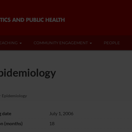
EACHING
COMMUNITY ENGAGEMENT
PEOPLE
Epidemiology
r Epidemiology
g date
July 1, 2006
on (months)
18