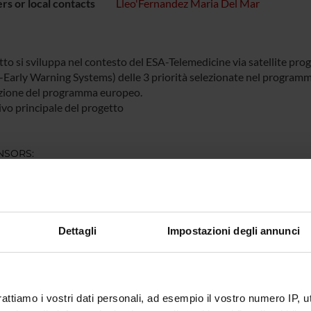
s or local contacts
Lleo'Fernandez Maria Del Mar
etto si sviluppa nel contesto del ESA-Telemedicine via satellite p
-Early Warning Systems) delle 3 priorità selezionate nel programma
ione del programma europeo.
ivo principale del progetto
NSORS:
an Space Agency
Funds:
assigned and managed by the de
Dettagli
Impostazioni degli annunci
ECT PARTICIPANTS
Del
eo'Fernandez
rattiamo i vostri dati personali, ad esempio il vostro numero IP, 