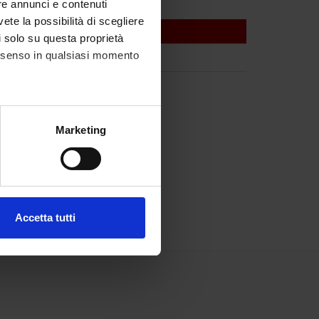
re annunci e contenuti
vete la possibilità di scegliere
li solo su questa proprietà
consenso in qualsiasi momento
alche metro,
Marketing
e specifiche (impronte
ezione dettagli
. Puoi
Accetta tutti
l media e per analizzare il
ostri partner che si occupano
azioni che hai fornito loro o