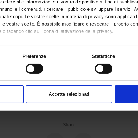
dere alle informazioni sul vostro dispositivo al fine di pubblica
nunci e i contenuti, ricercare il pubblico e sviluppare i servizi. A
ONS
r quali scopi. Le vostre scelte in materia di privacy sono applicabi
to le vostre scelte. È possibile modificare o revocare il proprio 
iology Section
 o facendo clic sull'icona di attivazione della privacy.
mo anche:
oni sulla tua posizione geografica, con un'approssimazione di qu
Preferenze
Statistiche
spositivo, scansionandolo attivamente alla ricerca di caratteristich
aborati i tuoi dati personali e imposta le tue preferenze nella
s
consenso in qualsiasi momento dalla Dichiarazione sui cookie.
Accetta selezionati
nalizzare contenuti ed annunci, per fornire funzionalità dei socia
inoltre informazioni sul modo in cui utilizzi il nostro sito con i n
icità e social media, i quali potrebbero combinarle con altre inform
lizzo dei loro servizi.
Share