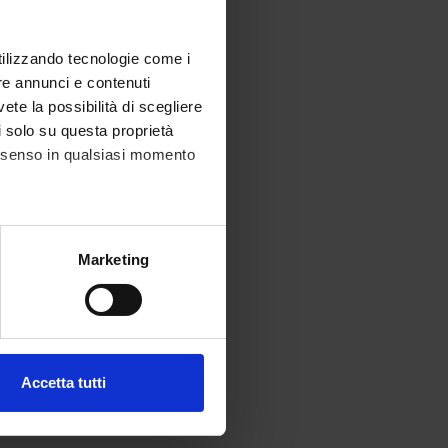
utilizzando tecnologie come i
re annunci e contenuti
vete la possibilità di scegliere
li solo su questa proprietà
consenso in qualsiasi momento
alche metro,
Marketing
e specifiche (impronte
ezione dettagli
. Puoi
Accetta tutti
l media e per analizzare il
ostri partner che si occupano