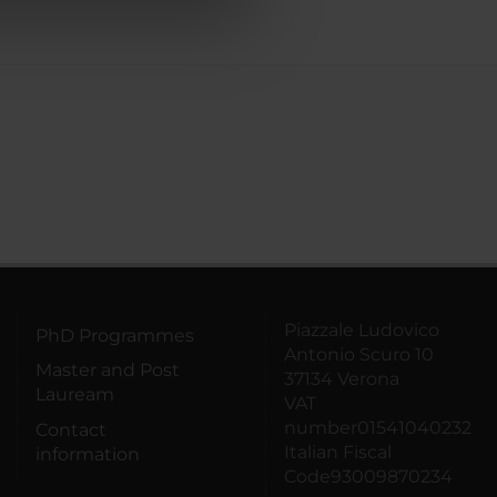
azioni che hai fornito loro o
Piazzale Ludovico
PhD Programmes
Antonio Scuro 10
Master and Post
37134 Verona
Lauream
VAT
number01541040232
Contact
Italian Fiscal
information
Code93009870234