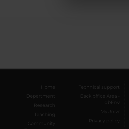
di analisi dei dati web, pubbl
che hanno raccolto dal tuo uti
Home
Technical support
Department
Back office Area -
dbErw
Research
MyUnivr
Teaching
Privacy policy
Community