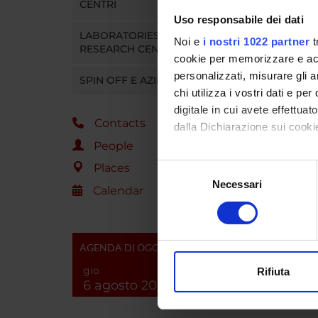
CENTRI
Giovanni
Uso responsabile dei dati
LABORATORIES AND
Noi e
i nostri 1022 partner
t
RESEARCH CENTRES
cookie per memorizzare e acce
personalizzati, misurare gli an
SPIN OFF E AZIENDE
chi utilizza i vostri dati e pe
digitale in cui avete effettua
Contacts
dalla Dichiarazione sui cookie
People
Con il tuo consenso, vorrem
Places
Selezione
raccogliere informazi
Necessari
del
Calendar
Identificare il tuo di
consenso
digitali).
Approfondisci come vengono el
AGENDA DI OGGI
modificare o ritirare il tuo 
gio
Rifiuta
6 agosto 2026
Utilizziamo i cookie per perso
nostro traffico. Condividiamo 