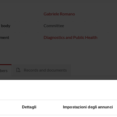
Gabriele Romano
f body
Committee
ment
Diagnostics and Public Health
Records and documents
bers
a Allegrini
Gabriele
inchiolo
Luisa Saia
Dettagli
Impostazioni degli annunci
 Mantovani
Stefano T