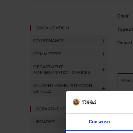
Chair
ORGANISATION
Type o
GOVERNANCE
Depart
COMMITTEES
DEPARTMENT
ADMINISTRATION OFFICES
Mem
STUDENT ADMINISTRATION
OFFICES
Elisabett
DEPARTMENT FACILITIES
Paola Ch
LIBRARIES
Consenso
William