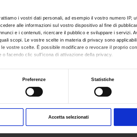
 Pizzolo
rattiamo i vostri dati personali, ad esempio il vostro numero IP, 
dere alle informazioni sul vostro dispositivo al fine di pubblica
nunci e i contenuti, ricercare il pubblico e sviluppare i servizi. A
r quali scopi. Le vostre scelte in materia di privacy sono applicabi
to le vostre scelte. È possibile modificare o revocare il proprio 
 o facendo clic sull'icona di attivazione della privacy.
mo anche:
oni sulla tua posizione geografica, con un'approssimazione di qu
Preferenze
Statistiche
spositivo, scansionandolo attivamente alla ricerca di caratteristich
aborati i tuoi dati personali e imposta le tue preferenze nella
s
consenso in qualsiasi momento dalla Dichiarazione sui cookie.
Accetta selezionati
nalizzare contenuti ed annunci, per fornire funzionalità dei socia
inoltre informazioni sul modo in cui utilizzi il nostro sito con i n