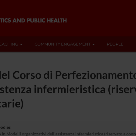
EACHING
COMMUNITY ENGAGEMENT
PEOPLE
del Corso di Perfezionamento
istenza infermieristica (rise
tarie)
bodies
n Modelli organizzativi dell'assistenza infermieristica (riservato a coord