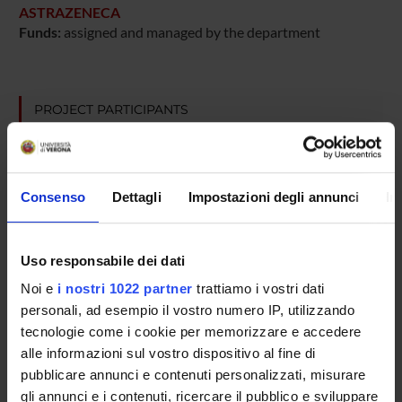
ASTRAZENECA
Funds:
assigned and managed by the department
PROJECT PARTICIPANTS
Roberta Fontana
Consenso
Dettagli
Impostazioni degli annunci
In
COLLABORATORI ESTERNI
Giuliana Lo Cascio
Uso responsabile dei dati
Azienda Ospedaliera di Verona Dirigente Medico I livello
Noi e
i nostri 1022 partner
trattiamo i vostri dati
personali, ad esempio il vostro numero IP, utilizzando
tecnologie come i cookie per memorizzare e accedere
SECTIONS
alle informazioni sul vostro dispositivo al fine di
pubblicare annunci e contenuti personalizzati, misurare
Microbiology Section
gli annunci e i contenuti, ricercare il pubblico e sviluppare