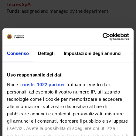
Tecres SpA
Funds:
assigned and managed by the department
PROJECT PARTICIPANTS
Anna Benini
Consenso
Dettagli
Impostazioni degli annunci
In
Technical-administrative staff
Elisa Bertazzoni Minelli
Uso responsabile dei dati
Noi e
i nostri 1022 partner
trattiamo i vostri dati
personali, ad esempio il vostro numero IP, utilizzando
SECTIONS
tecnologie come i cookie per memorizzare e accedere
Section of Pharmacology
alle informazioni sul vostro dispositivo al fine di
pubblicare annunci e contenuti personalizzati, misurare
gli annunci e i contenuti, ricercare il pubblico e sviluppare
i servizi. Avete la possibilità di scegliere chi utilizza i
vostri dati e per quali scopi. Le vostre scelte in materia di