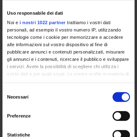
COMMISSIONI
Uso responsabile dei dati
UFFICI E STRUTTURE DI SERVIZIO
Noi e
i nostri 1022 partner
trattiamo i vostri dati
personali, ad esempio il vostro numero IP, utilizzando
SERVIZI DI SEGRETERIA STUDENTI
tecnologie come i cookie per memorizzare e accedere
alle informazioni sul vostro dispositivo al fine di
STRUTTURE DEL DIPARTIMENTO
pubblicare annunci e contenuti personalizzati, misurare
gli annunci e i contenuti, ricercare il pubblico e sviluppare
BIBLIOTECHE
i servizi. Avete la possibilità di scegliere chi utilizza i
vostri dati e per quali scopi. Le vostre scelte in materia di
CENTRI
privacy sono applicabili solo su questa proprietà digitale
in cui avete effettuato le vostre scelte. È possibile
LABORATORI
Selezione
modificare o revocare il proprio consenso in qualsiasi
Necessari
del
SPIN OFF E AZIENDE
momento dalla Dichiarazione sui cookie o facendo clic
consenso
sull'icona di attivazione della privacy.
Preferenze
Contatti
Con il tuo consenso, vorremmo anche:
Persone
raccogliere informazioni sulla tua posizione
Statistiche
Luoghi