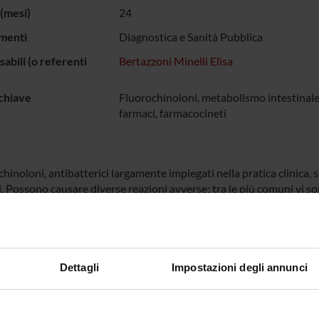
(mesi)
24
menti
Diagnostica e Sanità Pubblica
abili (o referenti
Bertazzoni Minelli Elisa
chiave
Fluorochinoloni, metabolismo intestinale,
farmaci, farmacocineti
chinoloni, antibatterici largamente impiegati nella pratica clinica
i. Possono causare diverse reazioni avverse; tra le più comuni vi so
i questi presentano anche un passaggio trans-intestinale. Esistono 
oni che questi antibiotici e/o i loro metaboliti possono produrre a l
i nel loro metabolismo. Il nostro contributo al progetto è quello d
diretti di alcuni fluorochinoloni su enterociti, di studiare possibili da
 di farmacocinetica. Verranno studiati sia antibatterici presenti no
Dettagli
Impostazioni degli annunci
rivati.