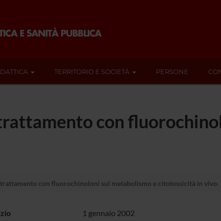
IDATTICA
TERRITORIO E SOCIETÀ
PERSONE
CON
el trattamento con fluorochin
l trattamento con fluorochinoloni sul metabolismo e citotossicità in vivo.
izio
1 gennaio 2002