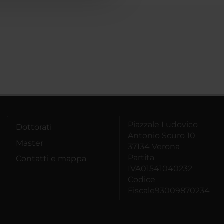
Piazzale Ludovico
Dottorati
Antonio Scuro 10
Master
37134 Verona
Partita
Contatti e mappa
IVA01541040232
Codice
Fiscale93009870234