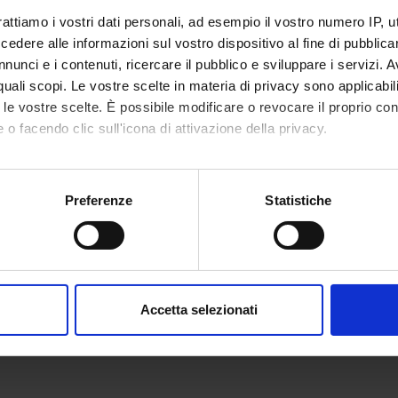
 FINANZIATORI:
rattiamo i vostri dati personali, ad esempio il vostro numero IP, 
dere alle informazioni sul vostro dispositivo al fine di pubblica
ro dell'Istruzione
Finanziamento:
assegnato e gestito dal 
nunci e i contenuti, ricercare il pubblico e sviluppare i servizi. A
iversità e della
Programma:
PRIN
r quali scopi. Le vostre scelte in materia di privacy sono applicabi
a
to le vostre scelte. È possibile modificare o revocare il proprio 
 o facendo clic sull'icona di attivazione della privacy.
ECIPANTI AL PROGETTO
mo anche:
enini
Tecnico-Amministrativo
Maria En
oni sulla tua posizione geografica, con un'approssimazione di qu
Preferenze
Statistiche
spositivo, scansionandolo attivamente alla ricerca di caratteristich
ertazzoni Minelli
Paola Fr
aborati i tuoi dati personali e imposta le tue preferenze nella
s
consenso in qualsiasi momento dalla Dichiarazione sui cookie.
NI
Accetta selezionati
cologia
Unità Ope
nalizzare contenuti ed annunci, per fornire funzionalità dei socia
inoltre informazioni sul modo in cui utilizzi il nostro sito con i n
icità e social media, i quali potrebbero combinarle con altre inform
lizzo dei loro servizi.