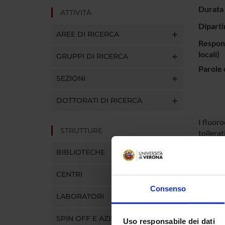
Durata 
ATTIVITÀ
Diparti
AREE DI RICERCA
Respons
locali)
GRUPPI DI RICERCA
Parole 
SEZIONI
DOTTORATI DI RICERCA
I fluoro
STRUTTURE
tollerat
Alcuni d
BIBLIOTECHE
interazi
coinvolt
CENTRI
effetti 
con dati
Consenso
LABORATORI
nuovi de
SPIN OFF E AZIENDE
Uso responsabile dei dati