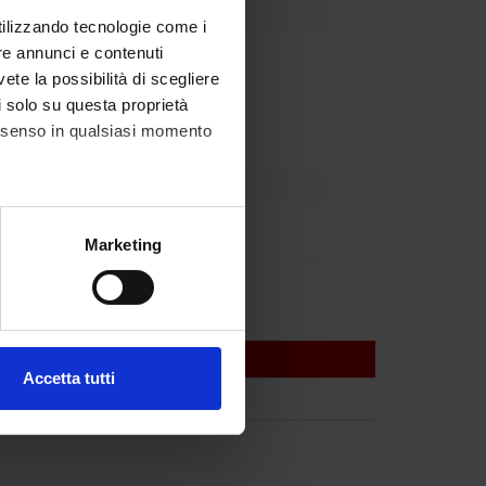
utilizzando tecnologie come i
re annunci e contenuti
Dipartimento
vete la possibilità di scegliere
li solo su questa proprietà
consenso in qualsiasi momento
rica Fracasso
alche metro,
Marketing
e specifiche (impronte
anceschetti
ezione dettagli
. Puoi
Accetta tutti
rativa Chirurgia generale A
l media e per analizzare il
ostri partner che si occupano
azioni che hai fornito loro o