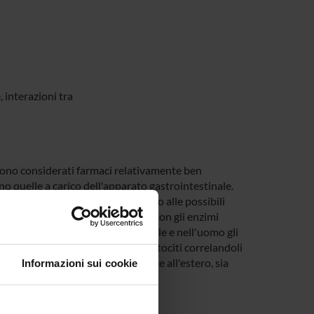
 interazioni tra
, sono considerati farmaci relativamente ben
no quelle a carico dell'apparato gastrointestinale.
pochi dati in letteratura riguardo alle possibili
ivello della mucosa intestinale e con gli enzimi
i valutare nell'animale sperimentale e nell'uomo gli
nni cellulari in linfociti e/o in epatociti correlandoli
rmalmente in commercio in Italia e all'estero, sia
Informazioni sui cookie