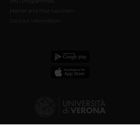
PhD Programmes
Master and Post Lauream
Contact information
© 2026 | Verona University