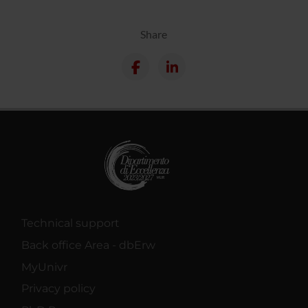
Share
Technical support
Back office Area - dbErw
MyUnivr
Privacy policy