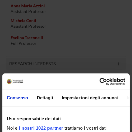
Anna Maria Azzini
Assistant Professor
Michela Conti
Assistant Professor
Evelina Tacconelli
Full Professor
RESEARCH INTERESTS
ACTIVITIES
Consenso
Dettagli
Impostazioni degli annunci
In
RESEARCH AREAS
Uso responsabile dei dati
Engineering
Noi e
i nostri 1022 partner
trattiamo i vostri dati
Gastroenterology & Hepatology