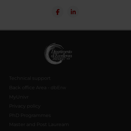
Technical support
Back office Area - dbErw
MyUnivr
Privacy policy
PhD Programmes
Master and Post Lauream