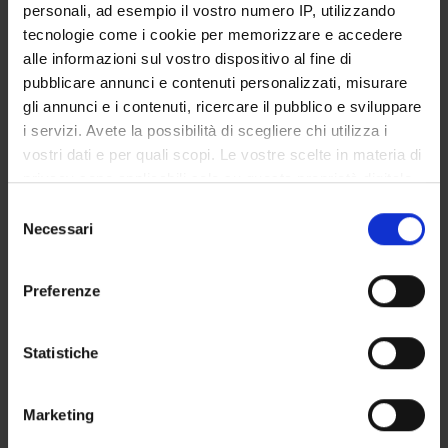
personali, ad esempio il vostro numero IP, utilizzando
Health Care Sciences & Services
tecnologie come i cookie per memorizzare e accedere
Infectious Diseases
alle informazioni sul vostro dispositivo al fine di
Medical Laboratory Technology
pubblicare annunci e contenuti personalizzati, misurare
Medicine
gli annunci e i contenuti, ricercare il pubblico e sviluppare
Microbiology
i servizi. Avete la possibilità di scegliere chi utilizza i
Pharmacology & Pharmacy
vostri dati e per quali scopi. Le vostre scelte in materia di
privacy sono applicabili solo su questa proprietà digitale
Public, Environmental & Occupational Health
in cui avete effettuato le vostre scelte. È possibile
Toxicology
Selezione
modificare o revocare il proprio consenso in qualsiasi
Necessari
del
momento dalla Dichiarazione sui cookie o facendo clic
consenso
RESEARCH GROUPS
sull'icona di attivazione della privacy.
Preferenze
SECTIONS
Con il tuo consenso, vorremmo anche:
raccogliere informazioni sulla tua posizione
Statistiche
PHD PROGRAMMES
geografica, con un'approssimazione di qualche
metro,
RESEARCH FACILITIES
Marketing
Identificare il tuo dispositivo, scansionandolo
attivamente alla ricerca di caratteristiche specifiche