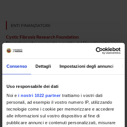
ENTI FINANZIATORI:
Cystic Fibrosis Research Foundation
Finanziamento:
assegnato e gestito dal Dipartimento
Consenso
Dettagli
Impostazioni degli annunci
In
PARTECIPANTI AL PROGETTO
Roberta Fontana
Uso responsabile dei dati
Grazia Golini
Noi e
i nostri 1022 partner
trattiamo i vostri dati
personali, ad esempio il vostro numero IP, utilizzando
tecnologie come i cookie per memorizzare e accedere
SEZIONI
alle informazioni sul vostro dispositivo al fine di
pubblicare annunci e contenuti personalizzati, misurare
Microbiologia