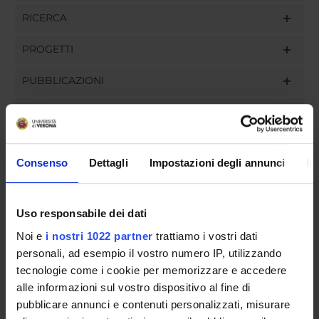
RICERCA
PROGETTI
PUBBLICAZIONI
INCARICHI
Consenso
Dettagli
Impostazioni degli annunci
In
ORGANIZZAZIONE
Uso responsabile dei dati
GOVERNANCE
Noi e
i nostri 1022 partner
trattiamo i vostri dati
COMMISSIONI
personali, ad esempio il vostro numero IP, utilizzando
tecnologie come i cookie per memorizzare e accedere
UFFICI E STRUTTURE DI SERVIZIO
alle informazioni sul vostro dispositivo al fine di
pubblicare annunci e contenuti personalizzati, misurare
SERVIZI DI SEGRETERIA STUDENTI