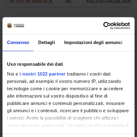
ATTIVITA' PRATICA
40
MED/43-MEDICINA L
OBIETTIVI FORMATIVI
L'insegnamento si pone l'obiettivo di illustrare gli elementi
Consenso
Dettagli
Impostazioni degli annunci
In
fondamentali di patologia e tanatologia forense
TESTI DI RIFERIMENTO
Uso responsabile dei dati
Noi e
i nostri 1022 partner
trattiamo i vostri dati
Vedi la bibliografia dell'insegnamento
personali, ad esempio il vostro numero IP, utilizzando
tecnologie come i cookie per memorizzare e accedere
alle informazioni sul vostro dispositivo al fine di
pubblicare annunci e contenuti personalizzati, misurare
Presentazione
gli annunci e i contenuti, ricercare il pubblico e sviluppare
Come iscriversi e Requisiti di ammissione
i servizi. Avete la possibilità di scegliere chi utilizza i
Piani didattici
vostri dati e per quali scopi. Le vostre scelte in materia di
Insegnamenti
privacy sono applicabili solo su questa proprietà digitale