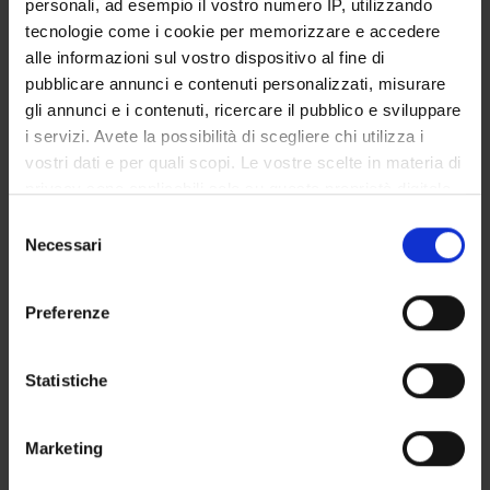
personali, ad esempio il vostro numero IP, utilizzando
Roberto Leone
tecnologie come i cookie per memorizzare e accedere
Incaricato alla ricerca
alle informazioni sul vostro dispositivo al fine di
pubblicare annunci e contenuti personalizzati, misurare
Giovanna Stoppa
gli annunci e i contenuti, ricercare il pubblico e sviluppare
i servizi. Avete la possibilità di scegliere chi utilizza i
vostri dati e per quali scopi. Le vostre scelte in materia di
SEZIONI
privacy sono applicabili solo su questa proprietà digitale
Farmacologia
in cui avete effettuato le vostre scelte. È possibile
Selezione
modificare o revocare il proprio consenso in qualsiasi
Necessari
del
momento dalla Dichiarazione sui cookie o facendo clic
consenso
sull'icona di attivazione della privacy.
Preferenze
ATTIVITÀ
Con il tuo consenso, vorremmo anche:
raccogliere informazioni sulla tua posizione
Statistiche
AREE DI RICERCA
geografica, con un'approssimazione di qualche
metro,
GRUPPI DI RICERCA
Marketing
Identificare il tuo dispositivo, scansionandolo
attivamente alla ricerca di caratteristiche specifiche
SEZIONI