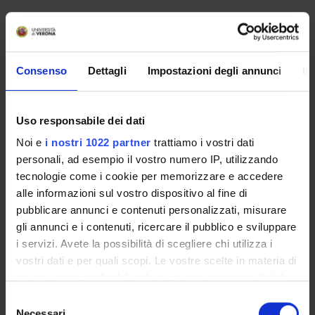
Non è stato trovato alcun seminario relativo
all'insegnamento Attività didattica dottorato.
Consenso
Dettagli
Impostazioni degli annunci
In
OFFERTA FORMATIVA
Uso responsabile dei dati
CORSI DI STUDIO
Noi e
i nostri 1022 partner
trattiamo i vostri dati
personali, ad esempio il vostro numero IP, utilizzando
DOTTORATI, MASTER E FORMAZIONE SUPERIORE
tecnologie come i cookie per memorizzare e accedere
alle informazioni sul vostro dispositivo al fine di
Contatti
pubblicare annunci e contenuti personalizzati, misurare
Persone
gli annunci e i contenuti, ricercare il pubblico e sviluppare
i servizi. Avete la possibilità di scegliere chi utilizza i
Luoghi
vostri dati e per quali scopi. Le vostre scelte in materia di
Calendario
privacy sono applicabili solo su questa proprietà digitale
in cui avete effettuato le vostre scelte. È possibile
Selezione
modificare o revocare il proprio consenso in qualsiasi
Necessari