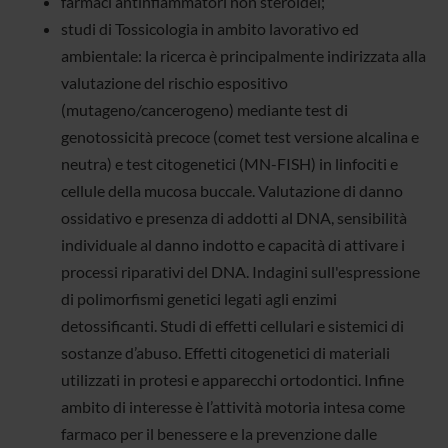
farmaci antinfiammatori non steroidei;
studi di Tossicologia in ambito lavorativo ed
ambientale: la ricerca è principalmente indirizzata alla
valutazione del rischio espositivo
(mutageno/cancerogeno) mediante test di
genotossicità precoce (comet test versione alcalina e
neutra) e test citogenetici (MN-FISH) in linfociti e
cellule della mucosa buccale. Valutazione di danno
ossidativo e presenza di addotti al DNA, sensibilità
individuale al danno indotto e capacità di attivare i
processi riparativi del DNA. Indagini sull'espressione
di polimorfismi genetici legati agli enzimi
detossificanti. Studi di effetti cellulari e sistemici di
sostanze d’abuso. Effetti citogenetici di materiali
utilizzati in protesi e apparecchi ortodontici. Infine
ambito di interesse è l’attività motoria intesa come
farmaco per il benessere e la prevenzione dalle