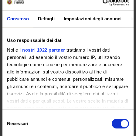
Componenti
Consenso
Dettagli
Impostazioni degli annunci
In
Annaloro Gabriela
Borsista
Arzenton Elena
Uso responsabile dei dati
Tecnico-Amministrativo
Noi e
i nostri 1022 partner
trattiamo i vostri dati
Ballestrin Melissa
personali, ad esempio il vostro numero IP, utilizzando
Specializzando
tecnologie come i cookie per memorizzare e accedere
Balmaceda Valdez Valeria Roxana
alle informazioni sul vostro dispositivo al fine di
Contrattista di ricerca
pubblicare annunci e contenuti personalizzati, misurare
gli annunci e i contenuti, ricercare il pubblico e sviluppare
Bellantuono David
i servizi. Avete la possibilità di scegliere chi utilizza i
Personale di spin-off
vostri dati e per quali scopi. Le vostre scelte in materia di
Benini Anna
privacy sono applicabili solo su questa proprietà digitale
Tecnico-Amministrativo
in cui avete effettuato le vostre scelte. È possibile
Selezione
Boschetto Giulia Solidea Carlotta
modificare o revocare il proprio consenso in qualsiasi
Necessari
del
Borsista
momento dalla Dichiarazione sui cookie o facendo clic
consenso