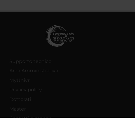
Supporto tecnico
Area Amministrativa
MyUnivr
Privacy policy
Dottorati
Master
Contatti e mappa