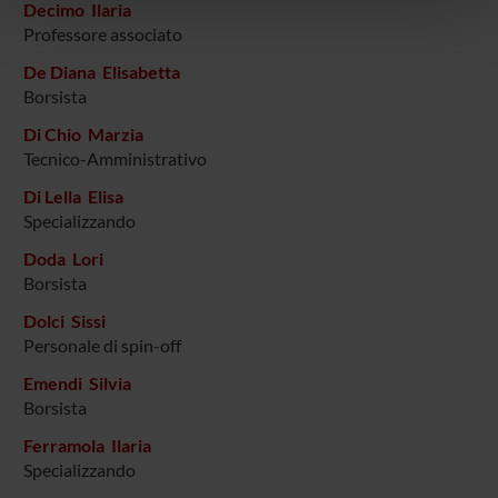
Decimo Ilaria
pubblicità e social media, i quali potrebbero combinarle
Professore associato
con altre informazioni che hai fornito loro o che hanno
De Diana Elisabetta
raccolto dal tuo utilizzo dei loro servizi.
Borsista
Di Chio Marzia
Tecnico-Amministrativo
Di Lella Elisa
Specializzando
Doda Lori
Borsista
Dolci Sissi
Personale di spin-off
Emendi Silvia
Borsista
Ferramola Ilaria
Specializzando