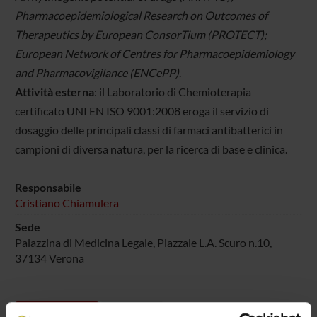
Pharmacoepidemiological Research on Outcomes of
Therapeutics by European ConsorTium (PROTECT);
European Network of Centres for Pharmacoepidemiology
and Pharmacovigilance (ENCePP)
.
Attività esterna
: il Laboratorio di Chemioterapia
certificato UNI EN ISO 9001:2008 eroga il servizio di
dosaggio delle principali classi di farmaci antibatterici in
campioni di diversa natura, per la ricerca di base e clinica.
Responsabile
Cristiano Chiamulera
Sede
Palazzina di Medicina Legale, Piazzale L.A. Scuro n.10,
37134 Verona
Progetti