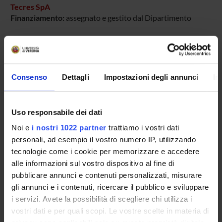
Tecres SpA
Finanziamento:
assegnato e gestito dal Dipartimento
PARTECIPANTI AL PROGETTO
Consenso
Dettagli
Impostazioni degli annunci
In
Elisa Bertazzoni Minelli
Uso responsabile dei dati
SEZIONI
Noi e
i nostri 1022 partner
trattiamo i vostri dati
Farmacologia
personali, ad esempio il vostro numero IP, utilizzando
tecnologie come i cookie per memorizzare e accedere
alle informazioni sul vostro dispositivo al fine di
pubblicare annunci e contenuti personalizzati, misurare
gli annunci e i contenuti, ricercare il pubblico e sviluppare
ATTIVITÀ
i servizi. Avete la possibilità di scegliere chi utilizza i
vostri dati e per quali scopi. Le vostre scelte in materia di
AREE DI RICERCA