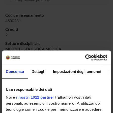
Codice insegnamento
4S00231
Crediti
2
Settore disciplinare
MED/01 - STATISTICA MEDICA
Consenso
Dettagli
Impostazioni degli annunci
In
Presentazione
Come iscriversi e Requisiti di ammissione
Piani didattici
Uso responsabile dei dati
Insegnamenti
Noi e
i nostri 1022 partner
trattiamo i vostri dati
Bacheca avvisi
personali, ad esempio il vostro numero IP, utilizzando
Organi collegiali e di governo
tecnologie come i cookie per memorizzare e accedere