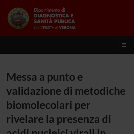
Toggl
Messa a punto e
validazione di metodiche
biomolecolari per
rivelare la presenza di
acidi nucleici virali in