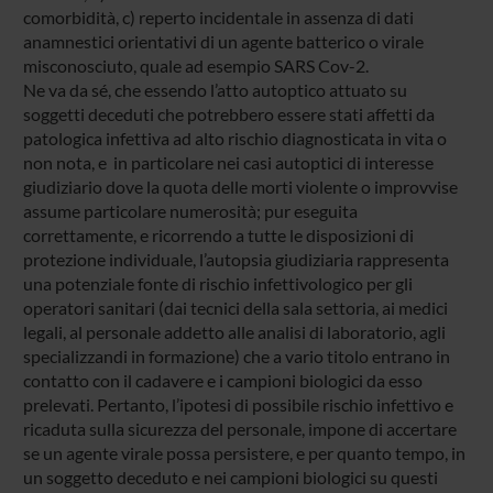
comorbidità, c) reperto incidentale in assenza di dati
anamnestici orientativi di un agente batterico o virale
misconosciuto, quale ad esempio SARS Cov-2.
Ne va da sé, che essendo l’atto autoptico attuato su
soggetti deceduti che potrebbero essere stati affetti da
patologica infettiva ad alto rischio diagnosticata in vita o
non nota, e in particolare nei casi autoptici di interesse
giudiziario dove la quota delle morti violente o improvvise
assume particolare numerosità; pur eseguita
correttamente, e ricorrendo a tutte le disposizioni di
protezione individuale, l’autopsia giudiziaria rappresenta
una potenziale fonte di rischio infettivologico per gli
operatori sanitari (dai tecnici della sala settoria, ai medici
legali, al personale addetto alle analisi di laboratorio, agli
specializzandi in formazione) che a vario titolo entrano in
contatto con il cadavere e i campioni biologici da esso
prelevati. Pertanto, l’ipotesi di possibile rischio infettivo e
ricaduta sulla sicurezza del personale, impone di accertare
se un agente virale possa persistere, e per quanto tempo, in
un soggetto deceduto e nei campioni biologici su questi