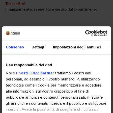
Tecres SpA
Finanziamento:
assegnato e gestito dal Dipartimento
PARTECIPANTI AL PROGETTO
Anna Benini
Tecnico-Amministrativo
Consenso
Dettagli
Impostazioni degli annunci
In
Elisa Bertazzoni Minelli
Uso responsabile dei dati
Noi e
i nostri 1022 partner
trattiamo i vostri dati
SEZIONI
personali, ad esempio il vostro numero IP, utilizzando
tecnologie come i cookie per memorizzare e accedere
Farmacologia
alle informazioni sul vostro dispositivo al fine di
pubblicare annunci e contenuti personalizzati, misurare
gli annunci e i contenuti, ricercare il pubblico e sviluppare
i servizi. Avete la possibilità di scegliere chi utilizza i