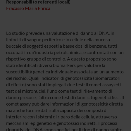
Responsabili (o referenti locali)
Fracasso Maria Enrica
Lo studio prevede una valutazione di danno al DNA, in
linfociti di sangue periferico e in cellule della mucosa
buccale di soggetti esposti a basse dosi di benzene, tutti
occupati in un'industria petrolchimica, e confrontati con un
rispettivo gruppo di controllo. A questo proposito sono
stati identificati diversi biomarkers per valutare la
suscettibilità genetica individuale associata ad un aumento
del rischio. Quali indicatori di genotossicità (biomarcatori
di effetto) sono stati impiegati due test: il comet assay ed il
test dei micronuclei, l'uno come test di rilevamento di
danno precoce, l'altro come test di danni citogenetici fissi. Il
comet assay può dare informazioni di genotossicità diretta
ma anche fornire dati sulla capacità dei composti di
interferire con i sistemi di riparo della cellula, attraverso
meccanismi epigenetici e genotossici indiretti. I processi
riparativi del DNA sono specifici per il tipo di danno subito,