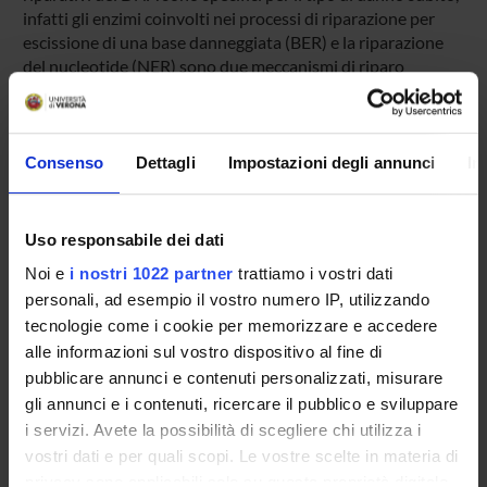
infatti gli enzimi coinvolti nei processi di riparazione per
escissione di una base danneggiata (BER) e la riparazione
del nucleotide (NER) sono due meccanismi di riparo
essenziali per la cellula che permettono di riconoscere e
rimuovere danni di tipo ossidativo o grosse lesioni indotte
da agenti alchilanti. La versione alcalina del comet test è
uno tra i più sensibili test di genotossicità nel riconoscere i
Consenso
Dettagli
Impostazioni degli annunci
In
danni al DNA causati dagli agenti ossidanti e questo
metodo può essere ulteriormente modificato utilizzando
delle glicosilasi, come la formamidopirimidina glicosilasi
Uso responsabile dei dati
(Fpg) ed Endonucleasi III (Endo III), enzimi critici nei
Noi e
i nostri 1022 partner
trattiamo i vostri dati
processi di riparazione in quanto operano escissione delle
personali, ad esempio il vostro numero IP, utilizzando
basi alterate, ed il sistema BER è particolarmente efficiente
tecnologie come i cookie per memorizzare e accedere
nel riconoscere e riparare queste piccole alterazioni del
DNA.
alle informazioni sul vostro dispositivo al fine di
pubblicare annunci e contenuti personalizzati, misurare
gli annunci e i contenuti, ricercare il pubblico e sviluppare
ENTI FINANZIATORI:
i servizi. Avete la possibilità di scegliere chi utilizza i
vostri dati e per quali scopi. Le vostre scelte in materia di
Finanziamento:
assegnato e gestito dal Dipartimento
privacy sono applicabili solo su questa proprietà digitale