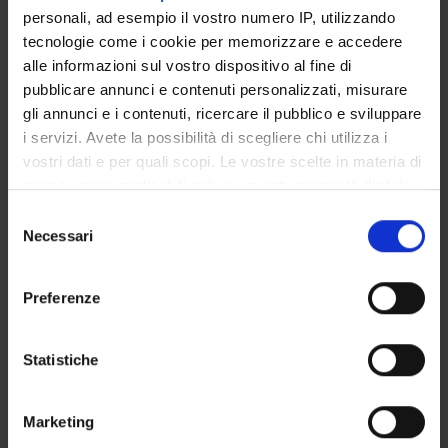
Azienda ULSS 6 Vicenza - Regione Veneto
personali, ad esempio il vostro numero IP, utilizzando
Finanziamento:
assegnato e gestito dal Dipartimento
tecnologie come i cookie per memorizzare e accedere
alle informazioni sul vostro dispositivo al fine di
pubblicare annunci e contenuti personalizzati, misurare
PARTECIPANTI AL PROGETTO
gli annunci e i contenuti, ricercare il pubblico e sviluppare
i servizi. Avete la possibilità di scegliere chi utilizza i
Gianfranco Dalle Pezze
vostri dati e per quali scopi. Le vostre scelte in materia di
privacy sono applicabili solo su questa proprietà digitale
Morena Nicolis
Tecnico-Amministrativo
in cui avete effettuato le vostre scelte. È possibile
Selezione
modificare o revocare il proprio consenso in qualsiasi
Necessari
del
Albino Poli
momento dalla Dichiarazione sui cookie o facendo clic
consenso
sull'icona di attivazione della privacy.
Silvia Sembeni
Preferenze
Tecnico-Amministrativo
Con il tuo consenso, vorremmo anche:
raccogliere informazioni sulla tua posizione
Statistiche
geografica, con un'approssimazione di qualche
AREE DI RICERCA COINVOLTE DAL PROGETTO
metro,
Microbiology (DBT)
Marketing
Identificare il tuo dispositivo, scansionandolo