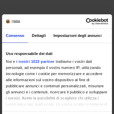
Consenso
Dettagli
Impostazioni degli annunci
In
Uso responsabile dei dati
Noi e
i nostri 1022 partner
trattiamo i vostri dati
personali, ad esempio il vostro numero IP, utilizzando
tecnologie come i cookie per memorizzare e accedere
alle informazioni sul vostro dispositivo al fine di
pubblicare annunci e contenuti personalizzati, misurare
gli annunci e i contenuti, ricercare il pubblico e sviluppare
i servizi. Avete la possibilità di scegliere chi utilizza i
ORGANISATION
vostri dati e per quali scopi. Le vostre scelte in materia di
GOVERNANCE
privacy sono applicabili solo su questa proprietà digitale