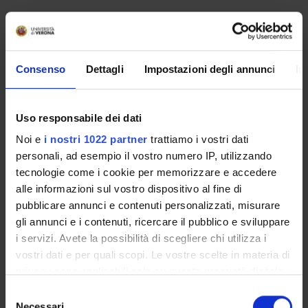
Non è stato trovato alcun seminario relativo
all'insegnamento Prova finale.
Consenso
Dettagli
Impostazioni degli annunci
In
OFFERTA FORMATIVA
Uso responsabile dei dati
CORSI DI STUDIO
Noi e
i nostri 1022 partner
trattiamo i vostri dati
personali, ad esempio il vostro numero IP, utilizzando
DOTTORATI, MASTER E FORMAZIONE SUPERIORE
tecnologie come i cookie per memorizzare e accedere
alle informazioni sul vostro dispositivo al fine di
Contatti
pubblicare annunci e contenuti personalizzati, misurare
Persone
gli annunci e i contenuti, ricercare il pubblico e sviluppare
i servizi. Avete la possibilità di scegliere chi utilizza i
Luoghi
vostri dati e per quali scopi. Le vostre scelte in materia di
Calendario
privacy sono applicabili solo su questa proprietà digitale
in cui avete effettuato le vostre scelte. È possibile
Selezione
modificare o revocare il proprio consenso in qualsiasi
Necessari