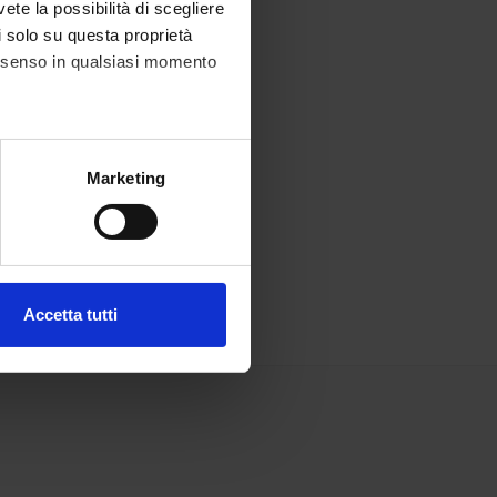
vete la possibilità di scegliere
li solo su questa proprietà
consenso in qualsiasi momento
alche metro,
Marketing
e specifiche (impronte
ezione dettagli
. Puoi
Accetta tutti
l media e per analizzare il
ostri partner che si occupano
azioni che hai fornito loro o