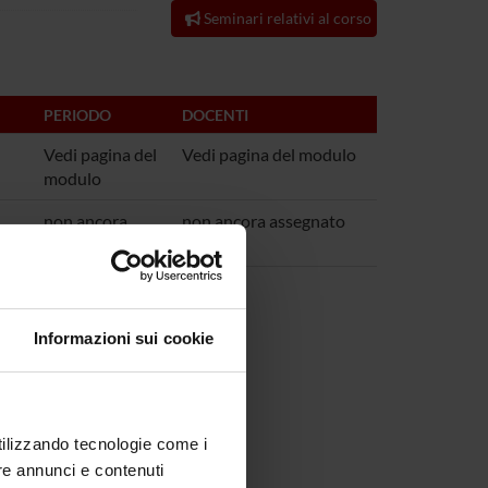
Seminari relativi al corso
PERIODO
DOCENTI
Vedi pagina del
Vedi pagina del modulo
modulo
non ancora
non ancora assegnato
assegnato
Informazioni sui cookie
utilizzando tecnologie come i
re annunci e contenuti