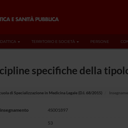
IDATTICA
TERRITORIO E SOCIETÀ
PERSONE
CON
cipline specifiche della tipo
cuola di Specializzazione in Medicina Legale (D.I. 68/2015)
Insegname
 insegnamento
4S001897
53