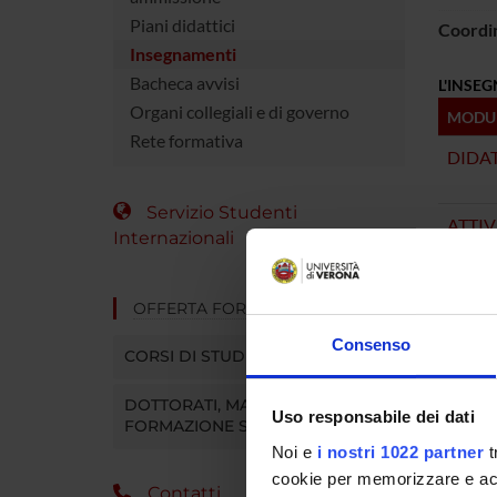
Piani didattici
Coordi
Insegnamenti
Bacheca avvisi
L'INSE
Organi collegiali e di governo
MODU
Rete formativa
DIDA
Servizio Studenti
ATTIV
Internazionali
OFFERTA FORMATIVA
Consenso
CORSI DI STUDIO
DOTTORATI, MASTER E
Uso responsabile dei dati
FORMAZIONE SUPERIORE
Noi e
i nostri 1022 partner
t
cookie per memorizzare e acce
Contatti