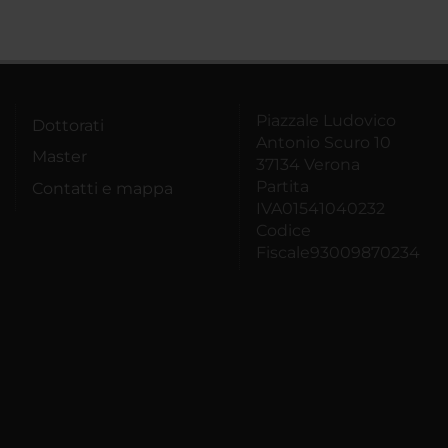
Piazzale Ludovico
Dottorati
Antonio Scuro 10
Master
37134 Verona
Partita
Contatti e mappa
IVA01541040232
Codice
Fiscale93009870234