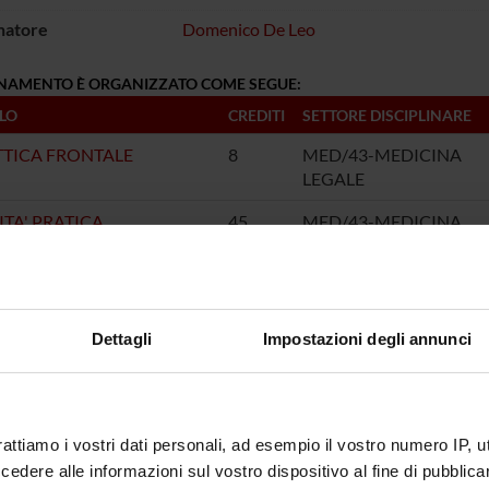
natore
Domenico De Leo
GNAMENTO È ORGANIZZATO COME SEGUE:
LO
CREDITI
SETTORE DISCIPLINARE
TTICA FRONTALE
8
MED/43-MEDICINA
LEGALE
ITA' PRATICA
45
MED/43-MEDICINA
LEGALE
Dettagli
Impostazioni degli annunci
rattiamo i vostri dati personali, ad esempio il vostro numero IP, 
dere alle informazioni sul vostro dispositivo al fine di pubblica