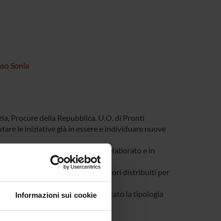
aso Sonia
zia, Procure della Repubblica, U.O. di Pronti
utare le iniziative già in essere e individuare nuove
informativo già preventivamente elaborato e in
)
mazione e formazione per gli operatori distribuiti per
le che hanno cessato e/o modificato la tipologia
Informazioni sui cookie
territorio veneto.