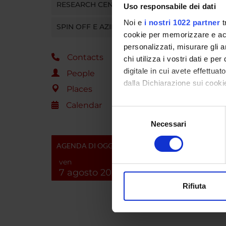
RESEARCH CENTRES
Uso responsabile dei dati
SPO
Noi e
i nostri 1022 partner
t
SPIN OFF E AZIENDE
cookie per memorizzare e acce
Region
personalizzati, misurare gli an
Contacts
chi utilizza i vostri dati e pe
digitale in cui avete effettua
People
dalla Dichiarazione sui cookie
Places
PROJ
Calendar
Con il tuo consenso, vorrem
Selezione
Marina 
raccogliere informazi
Necessari
del
Identificare il tuo di
consenso
Sara B
digitali).
AGENDA DI OGGI
Approfondisci come vengono el
ven
7 agosto 2026
modificare o ritirare il tuo 
SECTI
Rifiuta
Sectio
Utilizziamo i cookie per perso
nostro traffico. Condividiamo 
di analisi dei dati web, pubbl