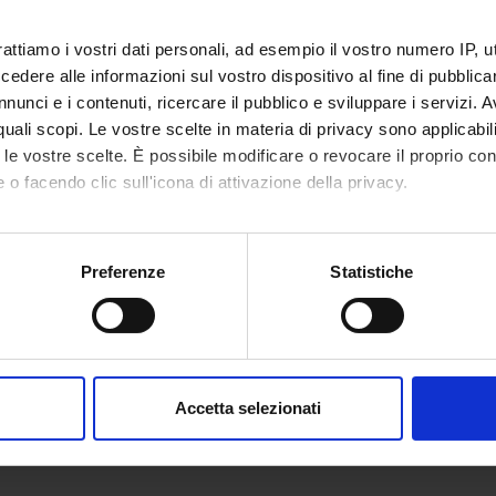
NSORS:
rattiamo i vostri dati personali, ad esempio il vostro numero IP, 
dere alle informazioni sul vostro dispositivo al fine di pubblica
e Veneto
Funds:
assigned and managed by the de
nunci e i contenuti, ricercare il pubblico e sviluppare i servizi. A
Syllabus:
ENTI.RIC - Finanziamento da enti
r quali scopi. Le vostre scelte in materia di privacy sono applicabi
to le vostre scelte. È possibile modificare o revocare il proprio 
 o facendo clic sull'icona di attivazione della privacy.
ECT PARTICIPANTS
mo anche:
Bacciconi
Sonia Be
oni sulla tua posizione geografica, con un'approssimazione di qu
Preferenze
Statistiche
spositivo, scansionandolo attivamente alla ricerca di caratteristich
eltrame
aborati i tuoi dati personali e imposta le tue preferenze nella
s
consenso in qualsiasi momento dalla Dichiarazione sui cookie.
ONS
Accetta selezionati
n of Legal and Occupational Medicine
nalizzare contenuti ed annunci, per fornire funzionalità dei socia
inoltre informazioni sul modo in cui utilizzi il nostro sito con i n
icità e social media, i quali potrebbero combinarle con altre inform