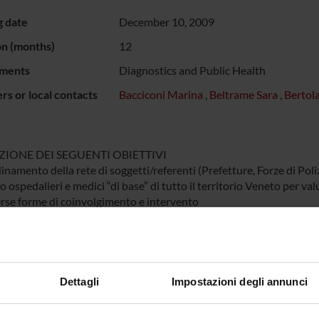
g date
December 10, 2009
on (months)
12
ments
Diagnostics and Public Health
s or local contacts
Bacciconi Marina
,
Beltrame Sara
,
Bertol
IONE DEI SEGUENTI OBIETTIVI
inamento della rete di soggetti/referenti (Prefetture, Forze di Poli
 ospedalieri e medici “di base” di tutto il territorio Veneto per val
erse forme di coinvolgimento e intervento
letamento e ampliamento della diffusione capillare del materiale 
stribuito nella precedente fase dell’iniziativa (di cui al dgr 3598/08
one diretta (anche in qualità di docenti/relatori) dei corsi di infor
ornamento (inserendo nuove strutture formatesi o rimuovendo quel
Dettagli
Impostazioni degli annunci
opria attività) periodico del data-base delle strutture esistenti sul 