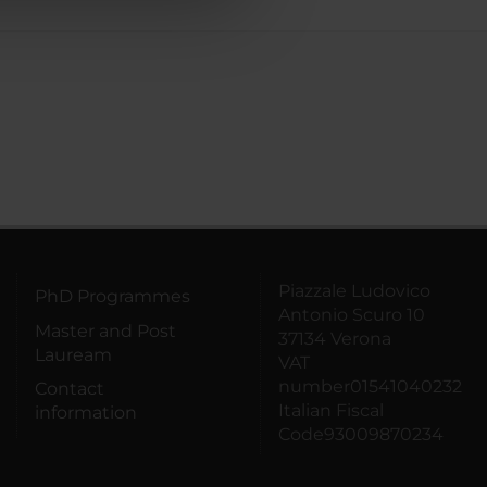
Piazzale Ludovico
PhD Programmes
Antonio Scuro 10
Master and Post
37134 Verona
Lauream
VAT
number01541040232
Contact
Italian Fiscal
information
Code93009870234