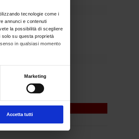
utilizzando tecnologie come i
re annunci e contenuti
partment
vete la possibilità di scegliere
 vari per la ricerca
li solo su questa proprietà
consenso in qualsiasi momento
rtolaso
alche metro,
Marketing
e specifiche (impronte
ezione dettagli
. Puoi
Accetta tutti
l media e per analizzare il
ostri partner che si occupano
azioni che hai fornito loro o