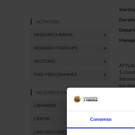
Startin
Durati
ACTIVITIES
Depart
RESEARCH AREAS
Manager
RESEARCH GROUPS
SECTIONS
ATTUAZ
1. coord
PHD PROGRAMMES
Soccorso
e/o div
2. comp
RESEARCH FACILITIES
parte di
3. gesti
LIBRARIES
ULSS
4. aggi
CENTRI
Consenso
della pr
LABORATORIES AND