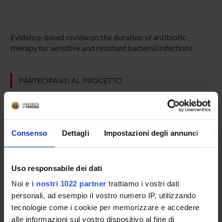
Evidence-based review on the duration of antibiotic
therapy for sensitive and resistant bacterial infections
PARTECIPANTI AL PROGETTO
Evelina Tacconelli
Professore ordinario
Consenso
Dettagli
Impostazioni degli annunci
In
AREE DI RICERCA COINVOLTE DAL PROGETTO
Uso responsabile dei dati
Infectious Diseases (DDSP)
Noi e
i nostri 1022 partner
trattiamo i vostri dati
Infectious Diseases (DNBM)
personali, ad esempio il vostro numero IP, utilizzando
tecnologie come i cookie per memorizzare e accedere
alle informazioni sul vostro dispositivo al fine di