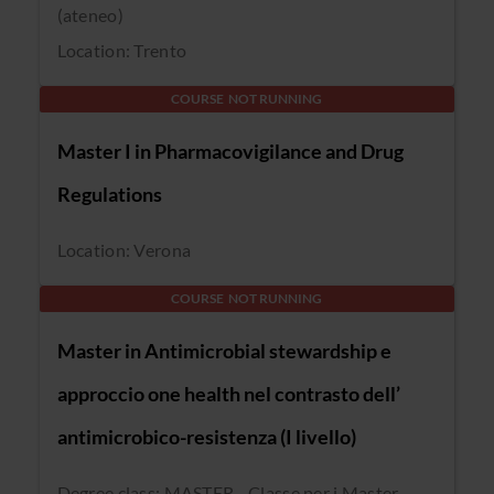
(ateneo)
Location: Trento
COURSE NOT RUNNING
Master I in Pharmacovigilance and Drug
Regulations
Location: Verona
COURSE NOT RUNNING
Master in Antimicrobial stewardship e
approccio one health nel contrasto dell’
antimicrobico-resistenza (I livello)
Degree class: MASTER - Classe per i Master