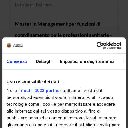
Location : Bolzano
Master in Management per funzioni di
coordinamento delle professioni sanitarie -
sede di Trento
Degree class : MASTER - Classe per i Master
Consenso
Dettagli
Impostazioni degli annunci
In
(ateneo)
Location : Trento
Uso responsabile dei dati
Noi e
i nostri 1022 partner
trattiamo i vostri dati
Master in Management per funzioni di
personali, ad esempio il vostro numero IP, utilizzando
tecnologie come i cookie per memorizzare e accedere
coordinamento delle professioni sanitarie -
alle informazioni sul vostro dispositivo al fine di
pubblicare annunci e contenuti personalizzati, misurare
Sede di Vicenza
gli annunci e i contenuti, ricercare il pubblico e sviluppare