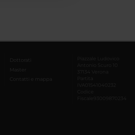
Piazzale Ludovico
Dottorati
Antonio Scuro 10
Master
37134 Verona
Partita
Contatti e mappa
IVA01541040232
Codice
Fiscale93009870234