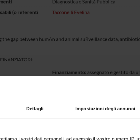
menti
Diagnostica e Sanità Pubblica
abili (o referenti
Tacconelli Evelina
g the gap between humAn and animal suRveillance data, antibiotic
 FINANZIATORI:
Finanziamento:
assegnato e gestito da un
ECIPANTI AL PROGETTO
Dettagli
Impostazioni degli annunci
 Arieti
Contrattista di ricerca
Fulvia M
 Compri
Maria Di
rattiamo i vostri dati personali, ad esempio il vostro numero IP, 