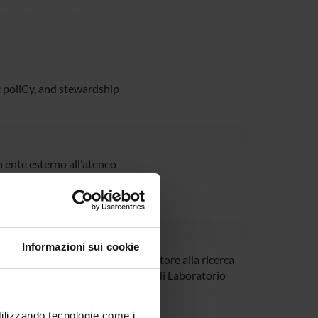
 poliCy, and stewardship
 ente esterno all'ateneo
Informazioni sui cookie
azzaferri
Collaboratore alla ricerca
- Tecnico di Laboratorio
letta Pezzani
utilizzando tecnologie come i