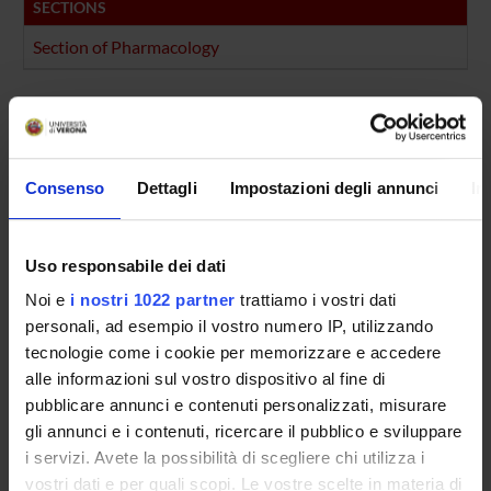
SECTIONS
Section of Pharmacology
PUBLICATIONS
TITLE
Prevenzione del doping
Consenso
Dettagli
Impostazioni degli annunci
In
Nicotine–Induced phosphorylation of phosphorylated cyclic
Uso responsabile dei dati
Nicotinic Receptors and the Treatment of Attentional and Cog
Noi e
i nostri 1022 partner
trattiamo i vostri dati
Smokeless tobacco use in sports: 'legal doping'?
personali, ad esempio il vostro numero IP, utilizzando
tecnologie come i cookie per memorizzare e accedere
alle informazioni sul vostro dispositivo al fine di
pubblicare annunci e contenuti personalizzati, misurare
ACTIVITIES
gli annunci e i contenuti, ricercare il pubblico e sviluppare
i servizi. Avete la possibilità di scegliere chi utilizza i
RESEARCH AREAS
vostri dati e per quali scopi. Le vostre scelte in materia di