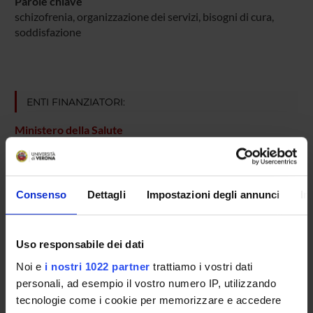
Parole chiave
schizofrenia, organizzazione dei servizi, bisogni di cura,
soddisfazione
ENTI FINANZIATORI:
Ministero della Salute
Finanziamento:
assegnato e gestito dal Dipartimento
Consenso
Dettagli
Impostazioni degli annunci
In
PARTECIPANTI AL PROGETTO
Antonio Lasalvia
Uso responsabile dei dati
Mirella Ruggeri
Noi e
i nostri 1022 partner
trattiamo i vostri dati
personali, ad esempio il vostro numero IP, utilizzando
Michele Tansella
tecnologie come i cookie per memorizzare e accedere