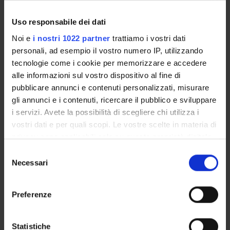
Overview
Uso responsabile dei dati
Enrolment Procedures and Admission Requirements
Degree Programme
Noi e
i nostri 1022 partner
trattiamo i vostri dati
Courses
personali, ad esempio il vostro numero IP, utilizzando
tecnologie come i cookie per memorizzare e accedere
Notices
alle informazioni sul vostro dispositivo al fine di
Governing bodies
pubblicare annunci e contenuti personalizzati, misurare
Rete formativa
gli annunci e i contenuti, ricercare il pubblico e sviluppare
i servizi. Avete la possibilità di scegliere chi utilizza i
STUDYING
vostri dati e per quali scopi. Le vostre scelte in materia di
privacy sono applicabili solo su questa proprietà digitale
COURSES
in cui avete effettuato le vostre scelte. È possibile
Selezione
modificare o revocare il proprio consenso in qualsiasi
Necessari
del
PHD PROGRAMMES AND POSTGRADUATE
momento dalla Dichiarazione sui cookie o facendo clic
consenso
TRAINING
sull'icona di attivazione della privacy.
Preferenze
Contacts
Con il tuo consenso, vorremmo anche:
People
raccogliere informazioni sulla tua posizione
Statistiche