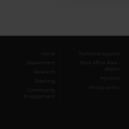
Home
Technical support
Department
Back office Area -
dbErw
Research
MyUnivr
Teaching
Privacy policy
Community
Engagement