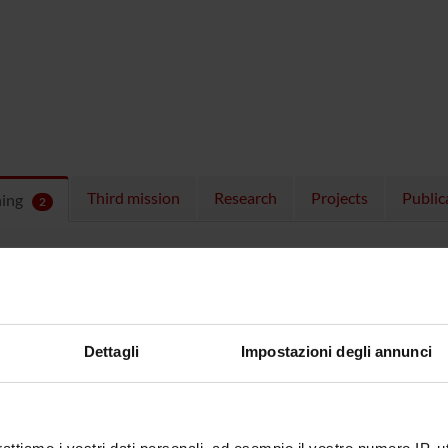
Third mission
Research
Projects
Public
hing
2
ULES
 running in the period selected:
2
.
n the module to see the timetable and course details.
Dettagli
Impostazioni degli annunci
SE
NAME
TOTAL
CREDITS