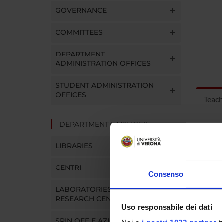
GOVERNANCE
COMMITTEES
DEPARTMENT
ADMINISTRATION OFFICES
STUDENT ADMINISTRATION
OFFICES
Teac
DEPARTMENT FACILITIES
MOD
LIBRARIES
Modules
Click o
CENTRI
Consenso
LABORATORIES AND
RESEARCH CENTRES
Uso responsabile dei dati
COUR
SPIN OFF E AZIENDE