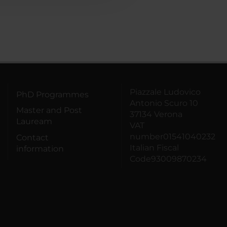
Piazzale Ludovico
PhD Programmes
Antonio Scuro 10
Master and Post
37134 Verona
Lauream
VAT
number01541040232
Contact
Italian Fiscal
information
Code93009870234