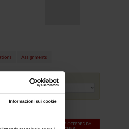
ations
Assignments
Academic year
Informazioni sui cookie
ONLINE
TEACHER
MODULES OFFERED BY
CREDITS
THIS TEACHER