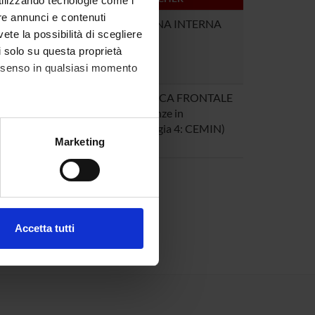
utilizzando tecnologie come i
re annunci e contenuti
2
MEDICINA INTERNA
vete la possibilità di scegliere
li solo su questa proprietà
consenso in qualsiasi momento
1
DIDATTICA FRONTALE
(Emergenze in
Cardiologia 4: CEMIN)
alche metro,
Marketing
e specifiche (impronte
ezione dettagli
. Puoi
Accetta tutti
l media e per analizzare il
ostri partner che si occupano
azioni che hai fornito loro o