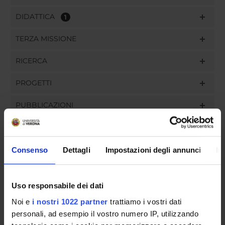
DIDATTICA
1
TERZA MISSIONE
RICERCA
PROGETTI
PUBBLICAZIONI
INCARICHI
Consenso
Dettagli
Impostazioni degli annunci
In
ORGANIZZAZIONE
Uso responsabile dei dati
Noi e
i nostri 1022 partner
trattiamo i vostri dati
GOVERNANCE
personali, ad esempio il vostro numero IP, utilizzando