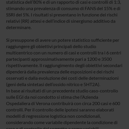
statistica dell’80% e di un rapporto di casi e controlli di 1:3,
stimando una prevalenza di consumo di FANS del 15% e di
SSRI del 5%. I risultati si presentano in funzione dei rischi
relativi (RR) attesi e dell’indice di sinergismo additivo da
determinare.
Si presuppone di avere un potere statistico sufficiente per
raggiungere gli obiettivi principali dello studio
multicentrico con un numero di casi e controlli tra i 6 centri
partecipanti approssimativamente pari a 1200 e 3500
rispettivamente. Il raggiungimento degli obiettivi secondari
dipenderà dalla prevalenza delle esposizioni e dei rischi
osservati e dalla evoluzione dei costi delle determinazioni
(geni della sintetasi dell’ossido nitrico e 5HT2A).
In base ai risultati di un precedente studio caso-controllo
sulle EGI da noi condotto si stima che l’Azienda
Ospedaliera di Verona contribuirà con circa 200 casi e 600
controlli. Per il controllo delle ipotesi saranno elaborati
modelli di regressione logistica non condizionali,
considerando come variabile dipendente la condizione di
caso o di controllo del soggetto e come variabili