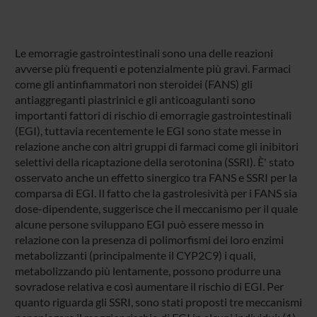
Le emorragie gastrointestinali sono una delle reazioni
avverse più frequenti e potenzialmente più gravi. Farmaci
come gli antinfiammatori non steroidei (FANS) gli
antiaggreganti piastrinici e gli anticoagulanti sono
importanti fattori di rischio di emorragie gastrointestinali
(EGI), tuttavia recentemente le EGI sono state messe in
relazione anche con altri gruppi di farmaci come gli inibitori
selettivi della ricaptazione della serotonina (SSRI). È' stato
osservato anche un effetto sinergico tra FANS e SSRI per la
comparsa di EGI. Il fatto che la gastrolesività per i FANS sia
dose-dipendente, suggerisce che il meccanismo per il quale
alcune persone sviluppano EGI può essere messo in
relazione con la presenza di polimorfismi dei loro enzimi
metabolizzanti (principalmente il CYP2C9) i quali,
metabolizzando più lentamente, possono produrre una
sovradose relativa e così aumentare il rischio di EGI. Per
quanto riguarda gli SSRI, sono stati proposti tre meccanismi