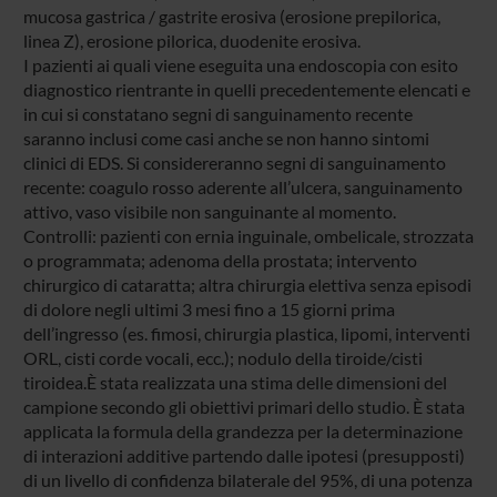
mucosa gastrica / gastrite erosiva (erosione prepilorica,
linea Z), erosione pilorica, duodenite erosiva.
I pazienti ai quali viene eseguita una endoscopia con esito
diagnostico rientrante in quelli precedentemente elencati e
in cui si constatano segni di sanguinamento recente
saranno inclusi come casi anche se non hanno sintomi
clinici di EDS. Si considereranno segni di sanguinamento
recente: coagulo rosso aderente all’ulcera, sanguinamento
attivo, vaso visibile non sanguinante al momento.
Controlli: pazienti con ernia inguinale, ombelicale, strozzata
o programmata; adenoma della prostata; intervento
chirurgico di cataratta; altra chirurgia elettiva senza episodi
di dolore negli ultimi 3 mesi fino a 15 giorni prima
dell’ingresso (es. fimosi, chirurgia plastica, lipomi, interventi
ORL, cisti corde vocali, ecc.); nodulo della tiroide/cisti
tiroidea.È stata realizzata una stima delle dimensioni del
campione secondo gli obiettivi primari dello studio. È stata
applicata la formula della grandezza per la determinazione
di interazioni additive partendo dalle ipotesi (presupposti)
di un livello di confidenza bilaterale del 95%, di una potenza