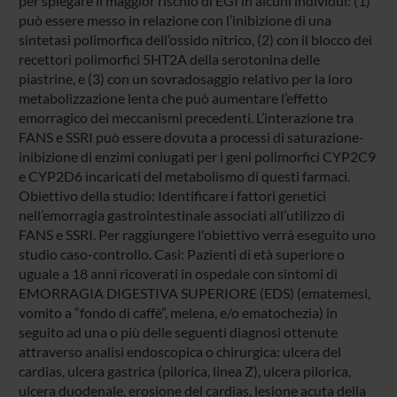
per spiegare il maggior rischio di EGI in alcuni individui: (1)
può essere messo in relazione con l’inibizione di una
sintetasi polimorfica dell’ossido nitrico, (2) con il blocco dei
recettori polimorfici 5HT2A della serotonina delle
piastrine, e (3) con un sovradosaggio relativo per la loro
metabolizzazione lenta che può aumentare l’effetto
emorragico dei meccanismi precedenti. L’interazione tra
FANS e SSRI può essere dovuta a processi di saturazione-
inibizione di enzimi coniugati per i geni polimorfici CYP2C9
e CYP2D6 incaricati del metabolismo di questi farmaci.
Obiettivo della studio: Identificare i fattori genetici
nell’emorragia gastrointestinale associati all’utilizzo di
FANS e SSRI. Per raggiungere l'obiettivo verrà eseguito uno
studio caso-controllo. Casi: Pazienti di età superiore o
uguale a 18 anni ricoverati in ospedale con sintomi di
EMORRAGIA DIGESTIVA SUPERIORE (EDS) (ematemesi,
vomito a “fondo di caffè”, melena, e/o ematochezia) in
seguito ad una o più delle seguenti diagnosi ottenute
attraverso analisi endoscopica o chirurgica: ulcera del
cardias, ulcera gastrica (pilorica, linea Z), ulcera pilorica,
ulcera duodenale, erosione del cardias, lesione acuta della