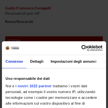
Guido Francesco Fumagalli
Personale di spin-off
Renza Roncarati
SEZIONI
Farmacologia
Consenso
Dettagli
Impostazioni degli annunci
In
PUBBLICAZIONI
TITOLO
Uso responsabile dei dati
Cholinergic function modulation by NTs in rat BF cultures
Noi e
i nostri 1022 partner
trattiamo i vostri dati
Neural agrin controls maturation of the excitation-contract
personali, ad esempio il vostro numero IP, utilizzando
p75 neurotrophin receptor distribution and transport in cult
tecnologie come i cookie per memorizzare e accedere
alle informazioni sul vostro dispositivo al fine di
SK3 trafficking in hippocampal cells: the role of different mol