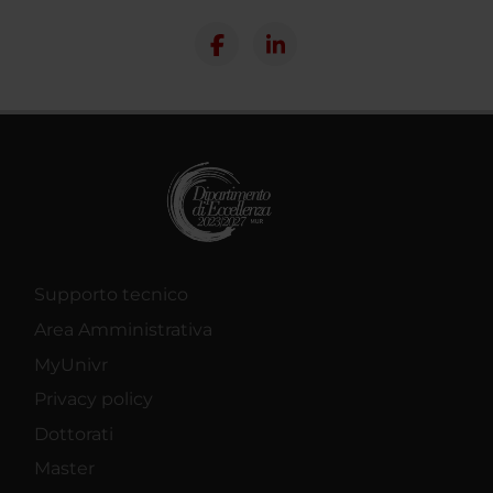
Supporto tecnico
Area Amministrativa
MyUnivr
Privacy policy
Dottorati
Master