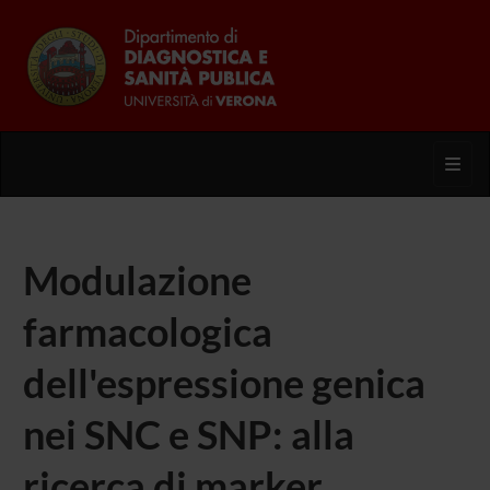
Toggl
Modulazione
farmacologica
dell'espressione genica
nei SNC e SNP: alla
ricerca di marker