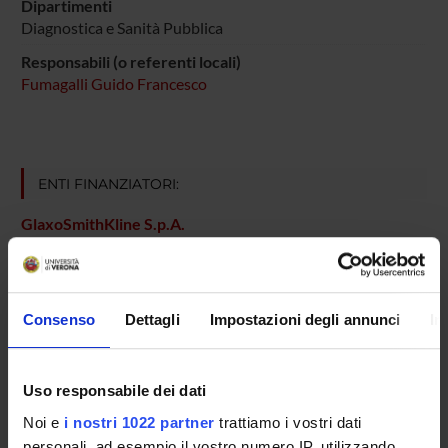
Dipartimenti
Diagnostica e Sanità Pubblica
Responsabili (o referenti locali)
Fumagalli Guido Francesco
ENTI FINANZIATORI:
GlaxoSmithKline S.p.A.
Finanziamento:
assegnato e gestito dal Dipartimento
Consenso
Dettagli
Impostazioni degli annunci
In
PARTECIPANTI AL PROGETTO
Marzia Di Chio
Uso responsabile dei dati
Tecnico-Amministrativo
Noi e
i nostri 1022 partner
trattiamo i vostri dati
Guido Francesco Fumagalli
personali, ad esempio il vostro numero IP, utilizzando