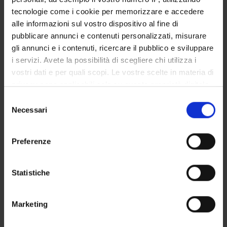
Personale di spin-off
tecnologie come i cookie per memorizzare e accedere
Francesca Marini
alle informazioni sul vostro dispositivo al fine di
pubblicare annunci e contenuti personalizzati, misurare
gli annunci e i contenuti, ricercare il pubblico e sviluppare
i servizi. Avete la possibilità di scegliere chi utilizza i
SEZIONI
vostri dati e per quali scopi. Le vostre scelte in materia di
Farmacologia
privacy sono applicabili solo su questa proprietà digitale
in cui avete effettuato le vostre scelte. È possibile
Selezione
modificare o revocare il proprio consenso in qualsiasi
Necessari
del
momento dalla Dichiarazione sui cookie o facendo clic
consenso
sull'icona di attivazione della privacy.
ATTIVITÀ
Preferenze
Con il tuo consenso, vorremmo anche:
AREE DI RICERCA
raccogliere informazioni sulla tua posizione
Statistiche
geografica, con un'approssimazione di qualche
GRUPPI DI RICERCA
metro,
Marketing
SEZIONI
Identificare il tuo dispositivo, scansionandolo
attivamente alla ricerca di caratteristiche specifiche