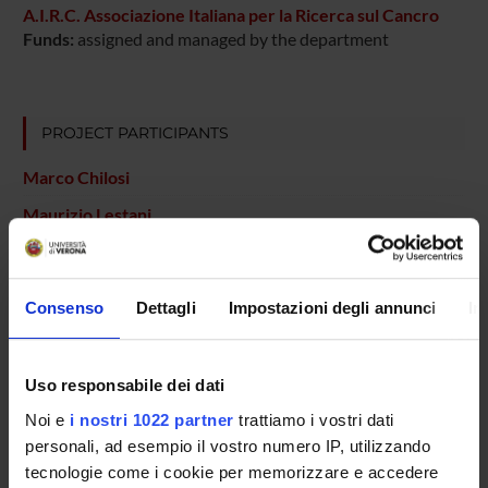
A.I.R.C. Associazione Italiana per la Ricerca sul Cancro
Funds:
assigned and managed by the department
PROJECT PARTICIPANTS
Marco Chilosi
Maurizio Lestani
Giorgio Malpeli
Technical-administrative staff
Consenso
Dettagli
Impostazioni degli annunci
In
Fabio Menestrina
Serena Pedron
Technical-administrative staff
Uso responsabile dei dati
Aldo Scarpa
Noi e
i nostri 1022 partner
trattiamo i vostri dati
Full Professor
personali, ad esempio il vostro numero IP, utilizzando
tecnologie come i cookie per memorizzare e accedere
Alberto Zamo'