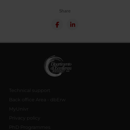
Share
Technical support
Back office Area - dbErw
MyUnivr
Privacy policy
PhD Programmes