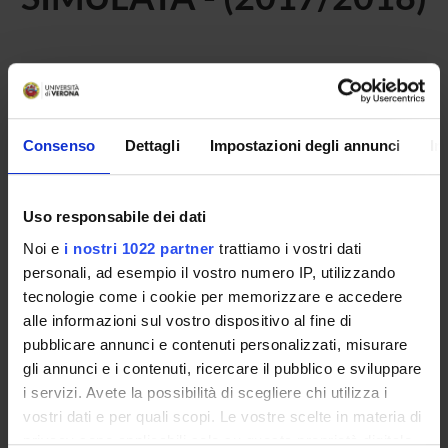
Home
Teaching
Seminars
No recent seminar found relating to teaching Simulazione e
Consenso
Dettagli
Impostazioni degli annunci
In
sicurezza del paziente.
Uso responsabile dei dati
STUDYING
Noi e
i nostri 1022 partner
trattiamo i vostri dati
personali, ad esempio il vostro numero IP, utilizzando
COURSES
tecnologie come i cookie per memorizzare e accedere
alle informazioni sul vostro dispositivo al fine di
PHD PROGRAMMES AND POSTGRADUATE
pubblicare annunci e contenuti personalizzati, misurare
TRAINING
gli annunci e i contenuti, ricercare il pubblico e sviluppare
i servizi. Avete la possibilità di scegliere chi utilizza i
Contacts
vostri dati e per quali scopi. Le vostre scelte in materia di
People
privacy sono applicabili solo su questa proprietà digitale