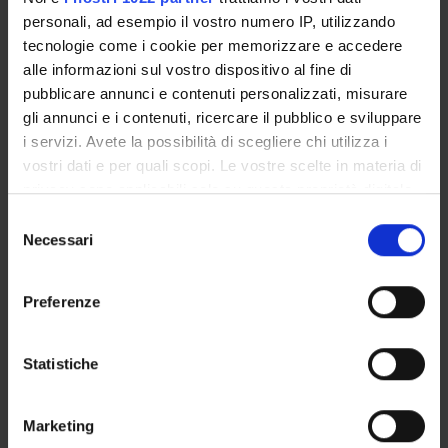
Health Care Sciences & Services
personali, ad esempio il vostro numero IP, utilizzando
Infectious Diseases
tecnologie come i cookie per memorizzare e accedere
alle informazioni sul vostro dispositivo al fine di
Medical Laboratory Technology
pubblicare annunci e contenuti personalizzati, misurare
Medicine
gli annunci e i contenuti, ricercare il pubblico e sviluppare
Microbiology
i servizi. Avete la possibilità di scegliere chi utilizza i
Pharmacology & Pharmacy
vostri dati e per quali scopi. Le vostre scelte in materia di
Public, Environmental & Occupational Health
privacy sono applicabili solo su questa proprietà digitale
Toxicology
in cui avete effettuato le vostre scelte. È possibile
Selezione
modificare o revocare il proprio consenso in qualsiasi
Necessari
del
momento dalla Dichiarazione sui cookie o facendo clic
GRUPPI DI RICERCA
consenso
sull'icona di attivazione della privacy.
Preferenze
SEZIONI
Con il tuo consenso, vorremmo anche:
DOTTORATI DI RICERCA
raccogliere informazioni sulla tua posizione
Statistiche
geografica, con un'approssimazione di qualche
STRUTTURE
metro,
Marketing
Identificare il tuo dispositivo, scansionandolo