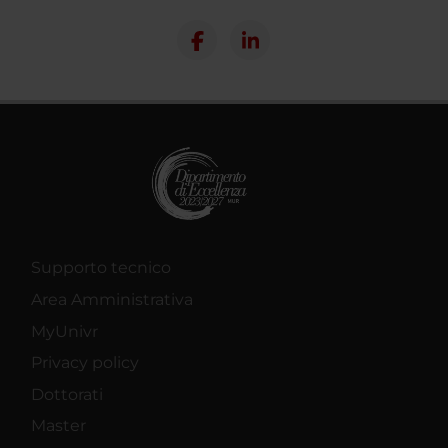
Supporto tecnico
Area Amministrativa
MyUnivr
Privacy policy
Dottorati
Master