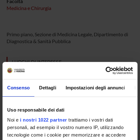
Facoltà
Medicina e Chirurgia
Primo piano, Sezione di Medicina Legale, Dipartimento di
Diagnostica & Sanità Pubblica
LUOGHI DI INTERESSE
Consenso
Dettagli
Impostazioni degli annunci
In
Uso responsabile dei dati
Noi e
i nostri 1022 partner
trattiamo i vostri dati
personali, ad esempio il vostro numero IP, utilizzando
tecnologie come i cookie per memorizzare e accedere