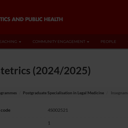
EACHING
COMMUNITY ENGAGEMENT
PEOPLE
tetrics (2024/2025)
rogrammes
Postgraduate Specialisation in Legal Medicine
Insegname
 code
4S002521
1