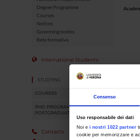
Degree Programme
Academ
Courses
Notices
Governing bodies
Rete formativa
International Students
STUDYING
COURSES
Consenso
PHD PROGRAMMES AND
POSTGRADUATE TRAINING
Uso responsabile dei dati
Noi e
i nostri 1022 partner
t
Contacts
cookie per memorizzare e acce