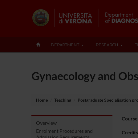
DEPARTMENT
RESEARCH
T
Gynaecology and Obs
Home
Teaching
Postgraduate Specialisation p
Course
Overview
Enrolment Procedures and
Credits
Admission Requirements