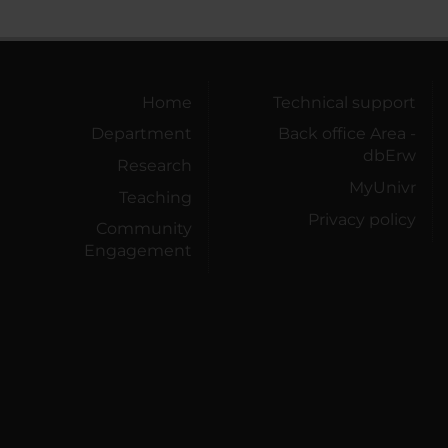
Home
Technical support
Department
Back office Area -
dbErw
Research
MyUnivr
Teaching
Privacy policy
Community
Engagement