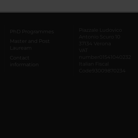
Piazzale Ludovico
PhD Programmes
Antonio Scuro 10
Master and Post
37134 Verona
Lauream
VAT
number01541040232
Contact
Italian Fiscal
information
Code93009870234