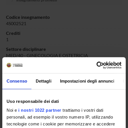
Codice insegnamento
4S002521
Crediti
1
Settore disciplinare
MED/40 - GINECOLOGIA E OSTETRICIA
Consenso
Dettagli
Impostazioni degli annunci
In
Presentazione
Come iscriversi e Requisiti di ammissione
Piani didattici
Uso responsabile dei dati
Insegnamenti
Noi e
i nostri 1022 partner
trattiamo i vostri dati
Bacheca avvisi
personali, ad esempio il vostro numero IP, utilizzando
Organi collegiali e di governo
tecnologie come i cookie per memorizzare e accedere