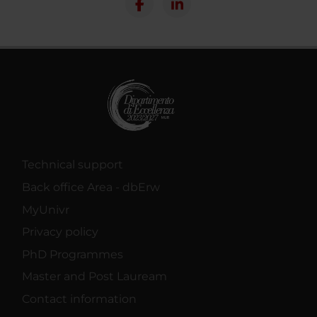
Technical support
Back office Area - dbErw
MyUnivr
Privacy policy
PhD Programmes
Master and Post Lauream
Contact information