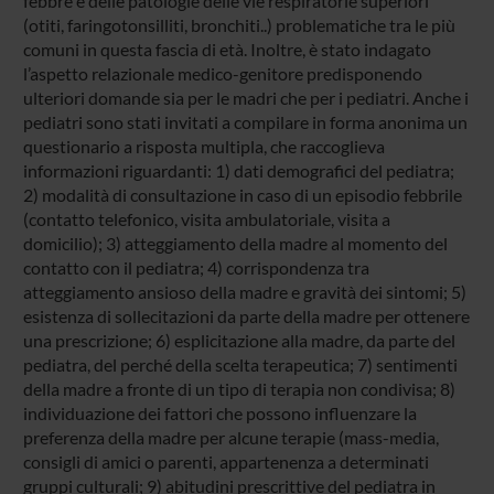
febbre e delle patologie delle vie respiratorie superiori
(otiti, faringotonsilliti, bronchiti..) problematiche tra le più
comuni in questa fascia di età. Inoltre, è stato indagato
l’aspetto relazionale medico-genitore predisponendo
ulteriori domande sia per le madri che per i pediatri. Anche i
pediatri sono stati invitati a compilare in forma anonima un
questionario a risposta multipla, che raccoglieva
informazioni riguardanti: 1) dati demografici del pediatra;
2) modalità di consultazione in caso di un episodio febbrile
(contatto telefonico, visita ambulatoriale, visita a
domicilio); 3) atteggiamento della madre al momento del
contatto con il pediatra; 4) corrispondenza tra
atteggiamento ansioso della madre e gravità dei sintomi; 5)
esistenza di sollecitazioni da parte della madre per ottenere
una prescrizione; 6) esplicitazione alla madre, da parte del
pediatra, del perché della scelta terapeutica; 7) sentimenti
della madre a fronte di un tipo di terapia non condivisa; 8)
individuazione dei fattori che possono influenzare la
preferenza della madre per alcune terapie (mass-media,
consigli di amici o parenti, appartenenza a determinati
gruppi culturali; 9) abitudini prescrittive del pediatra in