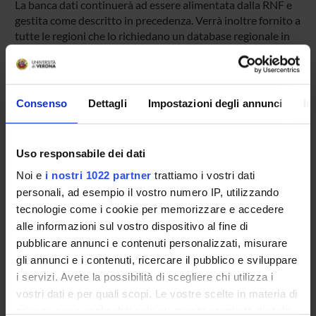
La banca dati continuerà ad essere alimentata dalla RNF e
gestita come descritto in precedenza. Verrà inoltre fornito a
tutte le regioni che lo richiedano un database regionale in
formato Access contenente le proprie segnalazioni.
SPONSORS:
Consenso
Dettagli
Impostazioni degli annunci
In
AIFA - Associazione Italiana del Farmaco
Funds:
assigned and managed by the department
Uso responsabile dei dati
Noi e
i nostri 1022 partner
trattiamo i vostri dati
personali, ad esempio il vostro numero IP, utilizzando
PROJECT PARTICIPANTS
tecnologie come i cookie per memorizzare e accedere
alle informazioni sul vostro dispositivo al fine di
Carlo Combi
pubblicare annunci e contenuti personalizzati, misurare
Full Professor
gli annunci e i contenuti, ricercare il pubblico e sviluppare
Ugo Moretti
i servizi. Avete la possibilità di scegliere chi utilizza i
Associate Professor
vostri dati e per quali scopi. Le vostre scelte in materia di
privacy sono applicabili solo su questa proprietà digitale