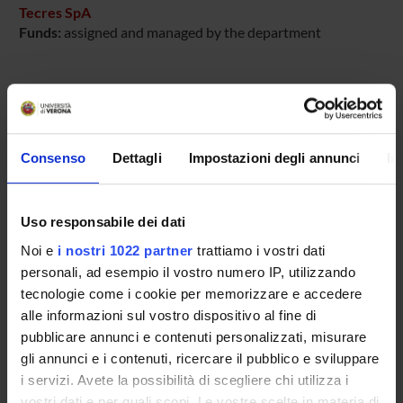
Tecres SpA
Funds:
assigned and managed by the department
PROJECT PARTICIPANTS
Anna Benini
Consenso
Dettagli
Impostazioni degli annunci
In
Technical-administrative staff
Elisa Bertazzoni Minelli
Uso responsabile dei dati
Noi e
i nostri 1022 partner
trattiamo i vostri dati
personali, ad esempio il vostro numero IP, utilizzando
SECTIONS
tecnologie come i cookie per memorizzare e accedere
Section of Pharmacology
alle informazioni sul vostro dispositivo al fine di
pubblicare annunci e contenuti personalizzati, misurare
gli annunci e i contenuti, ricercare il pubblico e sviluppare
i servizi. Avete la possibilità di scegliere chi utilizza i
vostri dati e per quali scopi. Le vostre scelte in materia di