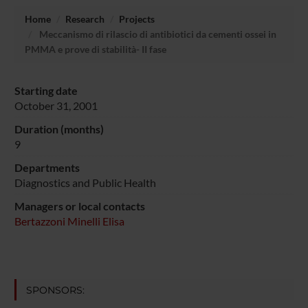
Home
Research
Projects
Meccanismo di rilascio di antibiotici da cementi ossei in
PMMA e prove di stabilità- II fase
Starting date
October 31, 2001
Duration (months)
9
Departments
Diagnostics and Public Health
Managers or local contacts
Bertazzoni Minelli Elisa
SPONSORS: