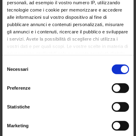
personali, ad esempio il vostro numero IP, utilizzando
Spin-off staff
tecnologie come i cookie per memorizzare e accedere
Francesca Marini
alle informazioni sul vostro dispositivo al fine di
pubblicare annunci e contenuti personalizzati, misurare
Mara Mazzola
gli annunci e i contenuti, ricercare il pubblico e sviluppare
i servizi. Avete la possibilità di scegliere chi utilizza i
vostri dati e per quali scopi. Le vostre scelte in materia di
SECTIONS
privacy sono applicabili solo su questa proprietà digitale
in cui avete effettuato le vostre scelte. È possibile
Section of Pharmacology
Selezione
modificare o revocare il proprio consenso in qualsiasi
Necessari
del
momento dalla Dichiarazione sui cookie o facendo clic
consenso
sull'icona di attivazione della privacy.
Preferenze
ACTIVITIES
Con il tuo consenso, vorremmo anche:
raccogliere informazioni sulla tua posizione
Statistiche
RESEARCH AREAS
geografica, con un'approssimazione di qualche
metro,
RESEARCH GROUPS
Marketing
Identificare il tuo dispositivo, scansionandolo
attivamente alla ricerca di caratteristiche specifiche