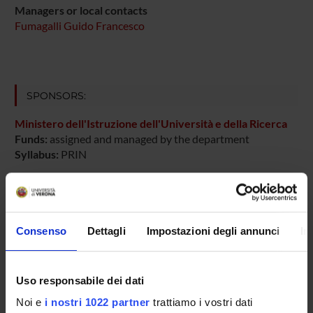
Managers or local contacts
Fumagalli Guido Francesco
SPONSORS:
Ministero dell'Istruzione dell'Università e della Ricerca
Funds:
assigned and managed by the department
Syllabus:
PRIN
PROJECT PARTICIPANTS
Consenso
Dettagli
Impostazioni degli annunci
In
Marzia Di Chio
Technical-administrative staff
Uso responsabile dei dati
Elena Formaggio
Noi e
i nostri 1022 partner
trattiamo i vostri dati
Guido Francesco Fumagalli