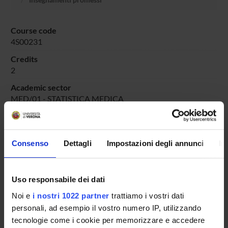
Course code
4S00231
Credits
2
Academic sector
MED/01 - STATISTICA MEDICA
Consenso
Dettagli
Impostazioni degli annunci
In
Overview
Enrolment Procedures and Admission Requirements
Degree Programme
Uso responsabile dei dati
Courses
Noi e
i nostri 1022 partner
trattiamo i vostri dati
Notices
personali, ad esempio il vostro numero IP, utilizzando
Governing bodies
tecnologie come i cookie per memorizzare e accedere