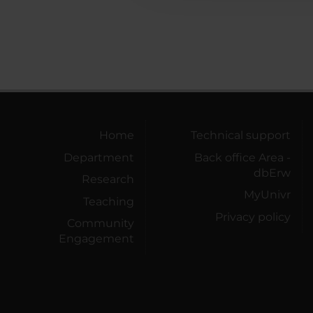
Home
Technical support
Department
Back office Area -
dbErw
Research
MyUnivr
Teaching
Privacy policy
Community
Engagement