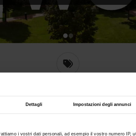
l
1
2
HIGHLIGHTS
Dettagli
Impostazioni degli annunci
4
SCHOOL OF MEDICINE AND SURGERY
S
C
N
rattiamo i vostri dati personali, ad esempio il vostro numero IP, 