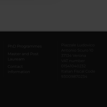
Piazzale Ludovico
PhD Programmes
Antonio Scuro 10
Master and Post
37134 Verona
Lauream
VAT number
01541040232
Contact
Italian Fiscal Code
information
93009870234