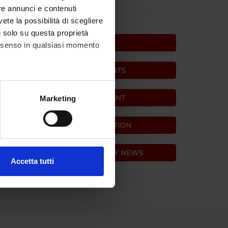
OLITICO
re annunci e contenuti
vete la possibilità di scegliere
li solo su questa proprietà
NEWS
consenso in qualsiasi momento
NEWS FOR STUDENTS
alche metro,
PUBLIC ENGAGEMENT
Marketing
e specifiche (impronte
CONTINUING EDUCATION
ezione dettagli
. Puoi
MEDICINE AND SURGERY NEWS
Accetta tutti
l media e per analizzare il
ostri partner che si occupano
azioni che hai fornito loro o