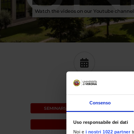
Watch the videos on our Youtube channe
CALENDAR
Consenso
SEMINARS
CONFERENCES
Uso responsabile dei dati
TODAY'S EVENTS
Noi e
i nostri 1022 partner
t