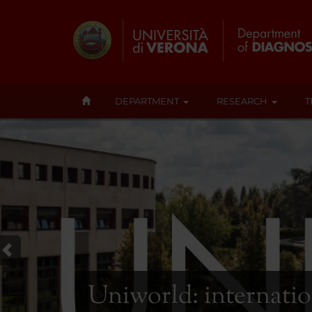
DEPARTMENT
RESEARCH
T
Uniworld: internatio