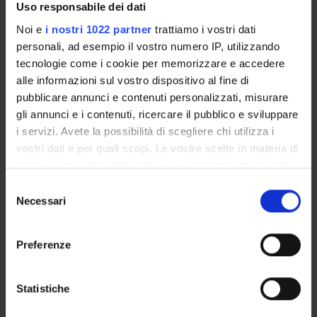
Uso responsabile dei dati
Noi e
i nostri 1022 partner
trattiamo i vostri dati
personali, ad esempio il vostro numero IP, utilizzando
ATTIVITÀ
tecnologie come i cookie per memorizzare e accedere
AREE DI RICERCA
alle informazioni sul vostro dispositivo al fine di
pubblicare annunci e contenuti personalizzati, misurare
GRUPPI DI RICERCA
gli annunci e i contenuti, ricercare il pubblico e sviluppare
i servizi. Avete la possibilità di scegliere chi utilizza i
SEZIONI
vostri dati e per quali scopi. Le vostre scelte in materia di
privacy sono applicabili solo su questa proprietà digitale
DOTTORATI DI RICERCA
in cui avete effettuato le vostre scelte. È possibile
Selezione
modificare o revocare il proprio consenso in qualsiasi
Necessari
del
STRUTTURE
momento dalla Dichiarazione sui cookie o facendo clic
consenso
sull'icona di attivazione della privacy.
BIBLIOTECHE
Preferenze
Con il tuo consenso, vorremmo anche:
CENTRI
raccogliere informazioni sulla tua posizione
Statistiche
LABORATORI
geografica, con un'approssimazione di qualche